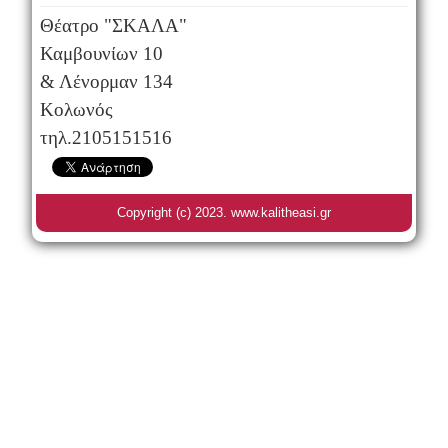
Θέατρο "ΣΚΑΛΑ"
Καμβουνίων 10
& Λένορμαν 134
Κολωνός
τηλ.2105151516
Copyright (c) 2023. www.kalitheasi.gr