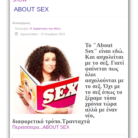
ABOUT SEX
Λεπτομέρειες
Κατηγορία:
Η παράσταση που θέλω
Δημοσιεύθηκε : 15 Νοεμβρίου 2015
Το "About
Sex" είναι εδώ.
Και ασχολείται
με το σεξ. Γιατί
φαίνεται πως
όλοι
ασχολούνται με
το σεξ. Όχι με
το σεξ όπως το
ξέραμε τόσα
χρόνια τώρα
αλλά με έναν
νέο,
διαφορετικό τρόπο.Τρανταχτά
Περισσότερα...ABOUT SEX