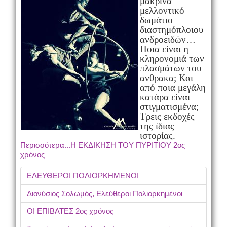
μακρινά
μελλοντικό
δωμάτιο
διαστημόπλοιου
ανδροειδών…
Ποια είναι η
κληρονομιά των
πλασμάτων του
ανθρακα; Και
από ποια μεγάλη
κατάρα είναι
στιγματισμένα;
Τρεις εκδοχές
της ίδιας
ιστορίας.
Περισσότερα...Η ΕΚΔΙΚΗΣΗ ΤΟΥ ΠΥΡΙΤΙΟΥ 2ος
χρόνος
ΕΛΕΥΘΕΡΟΙ ΠΟΛΙΟΡΚΗΜΕΝΟΙ
Διονύσιος Σολωμός, Ελεύθεροι Πολιορκημένοι
ΟΙ ΕΠΙΒΑΤΕΣ 2ος χρόνος