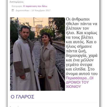
Λεπτομέρειες
Κατηγορία:
Η παράσταση που θέλω
Δημοσιεύθηκε : 14 Νοεμβρίου 2017
Οι άνθρωποι
ήθελαν πάντα να
βλέπουν τον
ήλιο. Και κυρίως
να τους βλέπει
και αυτός. Και ο
ήλιος σήμαινε
πάντα ζωή,
δημιουργία, χαρά
και ένα μέλλον
γεμάτο όνειρα
και ελπίδα. Στο
όνομα αυτού του
Περισσότερα...ΟΙ
ΔΡΟΜΟΙ ΤΟΥ
ΧΙΟΝΙΟΥ
Ο ΓΛΑΡΟΣ