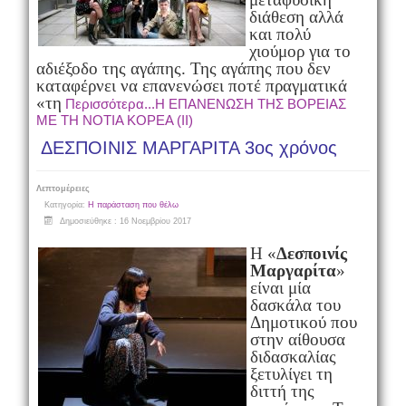
διάθεση αλλά
και πολύ
χιούμορ για το
αδιέξοδο της αγάπης. Της αγάπης που δεν
καταφέρνει να επανενώσει ποτέ πραγματικά
«τη
Περισσότερα...Η ΕΠΑΝΕΝΩΣΗ ΤΗΣ ΒΟΡΕΙΑΣ
ΜΕ ΤΗ ΝΟΤΙΑ ΚΟΡΕΑ (ΙΙ)
ΔΕΣΠΟΙΝΙΣ ΜΑΡΓΑΡΙΤΑ 3ος χρόνος
Λεπτομέρειες
Κατηγορία:
Η παράσταση που θέλω
Δημοσιεύθηκε : 16 Νοεμβρίου 2017
Η «
Δεσποινίς
Μαργαρίτα
»
είναι μία
δασκάλα του
Δημοτικού που
στην αίθουσα
διδασκαλίας
ξετυλίγει τη
διττή της