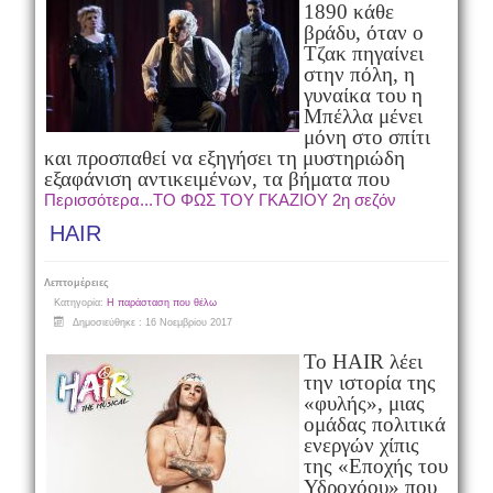
1890 κάθε
βράδυ, όταν ο
Τζακ πηγαίνει
στην πόλη, η
γυναίκα του η
Μπέλλα μένει
μόνη στο σπίτι
και προσπαθεί να εξηγήσει τη μυστηριώδη
εξαφάνιση αντικειμένων, τα βήματα που
Περισσότερα...ΤΟ ΦΩΣ ΤΟΥ ΓΚΑΖΙΟΥ 2η σεζόν
HAIR
Λεπτομέρειες
Κατηγορία:
Η παράσταση που θέλω
Δημοσιεύθηκε : 16 Νοεμβρίου 2017
Το HAIR λέει
την ιστορία της
«φυλής», μιας
ομάδας πολιτικά
ενεργών χίπις
της «Εποχής του
Υδροχόου» που