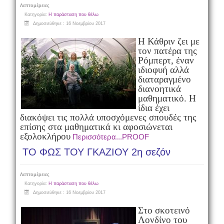
Λεπτομέρειες
Κατηγορία:
Η παράσταση που θέλω
Δημοσιεύθηκε : 16 Νοεμβρίου 2017
Η Κάθριν ζει με
τον πατέρα της
Ρόμπερτ, έναν
ιδιοφυή αλλά
διαταραγμένο
διανοητικά
μαθηματικό. Η
ίδια έχει
διακόψει τις πολλά υποσχόμενες σπουδές της
επίσης στα μαθηματικά κι αφοσιώνεται
εξολοκλήρου
Περισσότερα...PROOF
ΤΟ ΦΩΣ ΤΟΥ ΓΚΑΖΙΟΥ 2η σεζόν
Λεπτομέρειες
Κατηγορία:
Η παράσταση που θέλω
Δημοσιεύθηκε : 16 Νοεμβρίου 2017
Στο σκοτεινό
Λονδίνο του