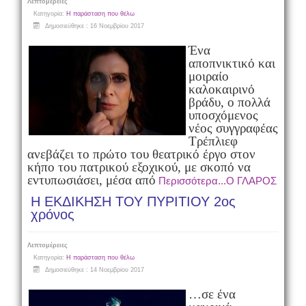
Λεπτομέρειες
Κατηγορία:
Η παράσταση που θέλω
Δημοσιεύθηκε : 16 Νοεμβρίου 2017
Ένα
αποπνικτικό και
μοιραίο
καλοκαιρινό
βράδυ, ο πολλά
υποσχόμενος
νέος συγγραφέας
Τρέπλιεφ
ανεβάζει το πρώτο του θεατρικό έργο στον
κήπο του πατρικού εξοχικού, με σκοπό να
εντυπωσιάσει, μέσα από
Περισσότερα...Ο ΓΛΑΡΟΣ
Η ΕΚΔΙΚΗΣΗ ΤΟΥ ΠΥΡΙΤΙΟΥ 2ος
χρόνος
Λεπτομέρειες
Κατηγορία:
Η παράσταση που θέλω
Δημοσιεύθηκε : 14 Νοεμβρίου 2017
…σε ένα