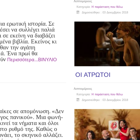
Λεπτομέρειες
Κατηγορία:
Η παράσταση που θέλω
Δημοσιεύθηκε : 03 Δεκεμβρίου 2018
ια ερωτική ιστορία.
Σε
έσει να συλλέγει παλιά
ι σε εκείνη να διαβάζει
μένα βιβλία. Εκείνος κι
αθαν την αγάπη
κά. Ένα πρωί θα
ούν
Περισσότερα...ΒΙΝΥΛΙΟ
ΟΙ ΑΤΡΩΤΟΙ
Λεπτομέρειες
Κατηγορία:
Η παράσταση που θέλω
Δημοσιεύθηκε : 03 Δεκεμβρίου 2018
αίκες σε απομόνωση.
«Δεν
όγος πανικού». Μια φωνή-
ινεί τα νήματα και όλοι
στο ρυθμό της.
Καθώς ο
νάει, το σκηνικό αλλάζει.