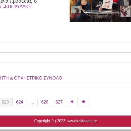
ένα πρόσωπα, ο
α...ΕΠΙ ΦΥΛΑΚΗ
ΗΓΗΤΗ & ΟΡΧΗΣΤΡΙΚΟ ΣΥΝΟΛΟ
623
624
...
626
627
Copyright (c) 2023. www.kalitheasi.gr