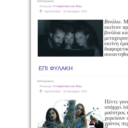
Λεπτομέρειες
Κατηγορία:
Η παράσταση που θέλω
Δημοσιεύθηκε : 04 Δεκεμβρίου 2018
Βινύλιο
. Μ
εκείνον αρ
βινύλια κα
μεταχειρισ
εκείνη έμ
διαφορετι
συναντηθ
ΕΠΙ ΦΥΛΑΚΗ
Λεπτομέρειες
Κατηγορία:
Η παράσταση που θέλω
Δημοσιεύθηκε : 04 Δεκεμβρίου 2018
Πέντε γυν
υπάρχει λ
μαέστρος κ
χορεύουν 
χρόνος περ