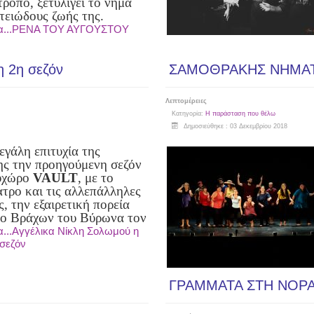
ρόπο, ξετυλίγει το νήμα
ετειώδους ζωής της.
ρα...ΡΕΝΑ ΤΟΥ ΑΥΓΟΥΣΤΟΥ
η 2η σεζόν
ΣΑΜΟΘΡΑΚΗΣ ΝΗΜΑ
Λεπτομέρειες
Κατηγορία:
Η παράσταση που θέλω
Δημοσιεύθηκε : 03 Δεκεμβρίου 2018
εγάλη επιτυχία της
ς την προηγούμενη σεζόν
υχώρο
VAULT
, με το
ατρο και τις αλλεπάλληλες
, την εξαιρετική πορεία
ο Βράχων του Βύρωνα τον
...Αγγέλικα Νίκλη Σολωμού η
σεζόν
ΓΡΑΜΜΑΤΑ ΣΤΗ ΝΟΡ