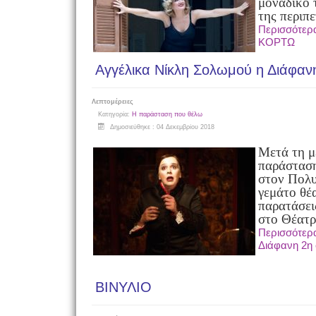
μοναδικό τ
της περιπ
Περισσότε
ΚΟΡΤΩ
Αγγέλικα Νίκλη Σολωμού η Διάφαν
Λεπτομέρειες
Κατηγορία:
Η παράσταση που θέλω
Δημοσιεύθηκε : 04 Δεκεμβρίου 2018
Μετά τη μ
παράσταση
στον Πολ
γεμάτο θέ
παρατάσεις
στο Θέατρ
Περισσότερα
Διάφανη 2η 
ΒΙΝΥΛΙΟ