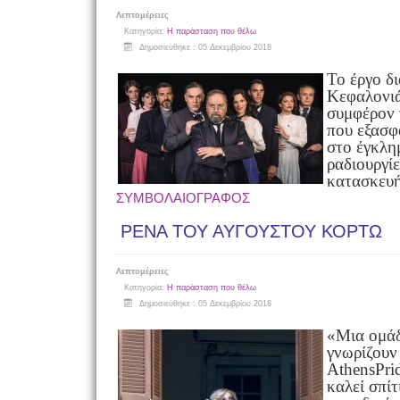
Λεπτομέρειες
Κατηγορία:
Η παράσταση που θέλω
Δημοσιεύθηκε : 05 Δεκεμβρίου 2018
Το έργο δ
Κεφαλονιά
συμφέρον 
που εξασφα
στο έγκλη
ραδιουργίε
κατασκευ
ΣΥΜΒΟΛΑΙΟΓΡΑΦΟΣ
ΡΕΝΑ ΤΟΥ ΑΥΓΟΥΣΤΟΥ ΚΟΡΤΩ
Λεπτομέρειες
Κατηγορία:
Η παράσταση που θέλω
Δημοσιεύθηκε : 05 Δεκεμβρίου 2018
«Μια ομάδ
γνωρίζουν
AthensPri
καλεί σπίτ