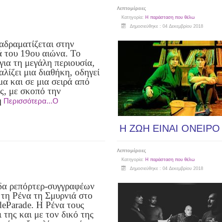
Λεπτομέρειες
Κατηγορία:
Η παράσταση που θέλω
Δημοσιεύθηκε : 04 Δεκεμβρίου 2018
ιαδραματίζεται στην
 του 19ου αιώνα. Το
για τη μεγάλη περιουσία,
λίζει μια διαθήκη, οδηγεί
μα και σε μια σειρά από
ς, με σκοπό την
ή
Περισσότερα...Ο
Η ΖΩΗ ΕΙΝΑΙ ΟΝΕΙΡΟ
Λεπτομέρειες
Κατηγορία:
Η παράσταση που θέλω
Δημοσιεύθηκε : 04 Δεκεμβρίου 2018
α ρεπόρτερ-συγγραφέων
 τη Ρένα τη Σμυρνιά στο
deParade. Η Ρένα τους
ι της και με τον δικό της