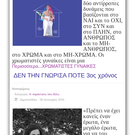
δύο αντίρροπες
δυνάμεις που
βασίζονται
στο
ΝΑΙ και το ΟΧΙ,
στο ΣΥΝ και
στο ΠΛΗΝ,
στο
ΑΝΘΡΩΠΟΣ
και το ΜΗ-
ΑΝΘΡΩΠΟΣ,
στο ΧΡΩΜΑ και στο ΜΗ-ΧΡΩΜΑ.
Οι
χρωματιστές γυναίκες είναι μια
Περισσότερα...ΧΡΩΜΑΤΙΣΤΕΣ ΓΥΝΑΙΚΕΣ
ΔΕΝ ΤΗΝ ΓΝΩΡΙΣΑ ΠΟΤΕ 3ος χρόνος
Λεπτομέρειες
Κατηγορία:
Η παράσταση που θέλω
Δημοσιεύθηκε : 08 Ιανουαρίου 2019
«Πρέπει να έχει
κανείς έναν
έρωτα, ένα
μεγάλο έρωτα,
για να του