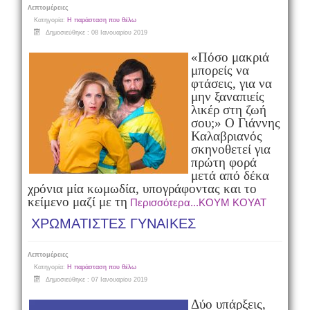
Λεπτομέρειες
Κατηγορία:
Η παράσταση που θέλω
Δημοσιεύθηκε : 08 Ιανουαρίου 2019
«Πόσο μακριά
μπορείς να
φτάσεις, για να
μην ξαναπιείς
λικέρ στη ζωή
σου;»
Ο Γιάννης
Καλαβριανός
σκηνοθετεί για
πρώτη φορά
μετά από δέκα
χρόνια μία κωμωδία, υπογράφοντας και το
κείμενο μαζί με τη
Περισσότερα...ΚΟΥΜ ΚΟΥΑΤ
ΧΡΩΜΑΤΙΣΤΕΣ ΓΥΝΑΙΚΕΣ
Λεπτομέρειες
Κατηγορία:
Η παράσταση που θέλω
Δημοσιεύθηκε : 07 Ιανουαρίου 2019
Δύο υπάρξεις,