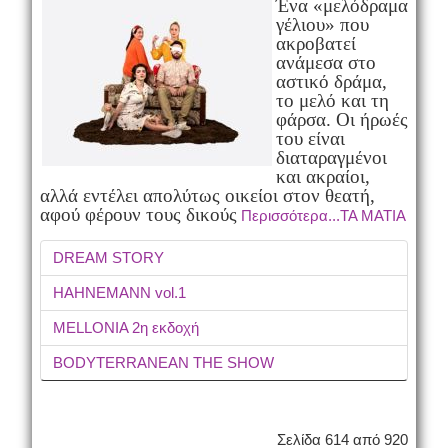
Ένα «μελόδραμα
γέλιου» που
ακροβατεί
ανάμεσα στο
αστικό δράμα,
το μελό και τη
φάρσα. Οι ήρωές
του είναι
διαταραγμένοι
και ακραίοι,
αλλά εντέλει απολύτως οικείοι στον θεατή,
αφού φέρουν τους δικούς
Περισσότερα...ΤΑ ΜΑΤΙΑ
DREAM STORY
HAHNEMANN vol.1
MELLONIA 2η εκδοχή
BODYTERRANEAN THE SHOW
Σελίδα 614 από 920