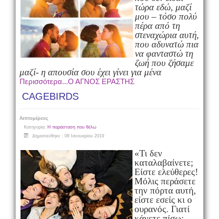
τώρα εδώ, μαζί
μου
– τόσο πολύ
πέρα από τη
στεναχώρια αυτή,
που αδυνατώ πια
να φανταστώ τη
ζωή που ζήσαμε
μαζί-
η απουσία σου έχει γίνει για μένα
Περισσότερα...Ο ΑΓΝΟΣ ΕΡΑΣΤΗΣ
CAGEBIRDS
Λεπτομέρειες
Κατηγορία:
Η παράσταση που θέλω
Δημοσιεύθηκε : 08 Ιανουαρίου 2019
«Τι δεν
καταλαβαίνετε;
Είστε ελεύθερες!
Μόλις περάσετε
την πόρτα αυτή,
είστε εσείς κι ο
ουρανός. Γιατί
κάνετε πίσω;