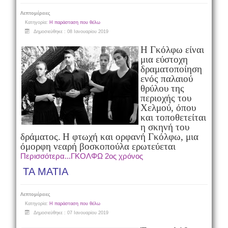
Λεπτομέρειες
Κατηγορία:
Η παράσταση που θέλω
Δημοσιεύθηκε : 08 Ιανουαρίου 2019
Η Γκόλφω είναι
μια εύστοχη
δραματοποίηση
ενός παλαιού
θρύλου της
περιοχής του
Χελμού, όπου
και τοποθετείται
η σκηνή του
δράματος.
Η φτωχή και ορφανή Γκόλφω, μια
όμορφη νεαρή βοσκοπούλα ερωτεύεται
Περισσότερα...ΓΚΟΛΦΩ 2ος χρόνος
ΤΑ ΜΑΤΙΑ
Λεπτομέρειες
Κατηγορία:
Η παράσταση που θέλω
Δημοσιεύθηκε : 07 Ιανουαρίου 2019