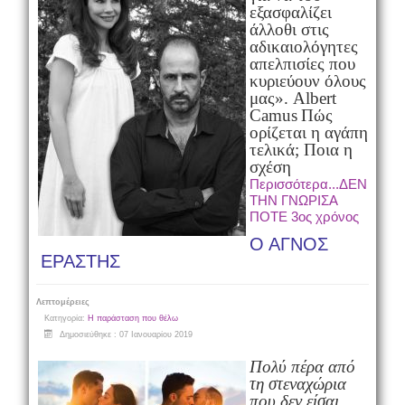
εξασφαλίζει
άλλοθι στις
αδικαιολόγητες
απελπισίες που
κυριεύουν όλους
μας». Albert
Camus
Πώς
ορίζεται η αγάπη
τελικά; Ποια η
σχέση
Περισσότερα...ΔΕΝ
ΤΗΝ ΓΝΩΡΙΣΑ
ΠΟΤΕ 3ος χρόνος
Ο ΑΓΝΟΣ
ΕΡΑΣΤΗΣ
Λεπτομέρειες
Κατηγορία:
Η παράσταση που θέλω
Δημοσιεύθηκε : 07 Ιανουαρίου 2019
Πολύ πέρα από
τη στεναχώρια
που δεν είσαι