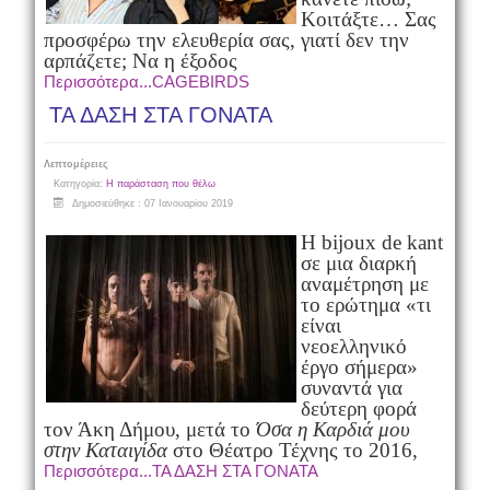
Κοιτάξτε… Σας
προσφέρω την ελευθερία σας, γιατί δεν την
αρπάζετε; Να η έξοδος
Περισσότερα...CAGEBIRDS
ΤΑ ΔΑΣΗ ΣΤΑ ΓΟΝΑΤΑ
Λεπτομέρειες
Κατηγορία:
Η παράσταση που θέλω
Δημοσιεύθηκε : 07 Ιανουαρίου 2019
Η bijoux de kant
σε μια διαρκή
αναμέτρηση με
το ερώτημα «τι
είναι
νεοελληνικό
έργο σήμερα»
συναντά για
δεύτερη φορά
τον Άκη Δήμου, μετά το
Όσα η Καρδιά μου
στην Καταιγίδα
στο Θέατρο Τέχνης το 2016,
Περισσότερα...ΤΑ ΔΑΣΗ ΣΤΑ ΓΟΝΑΤΑ