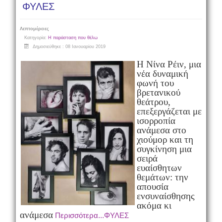
ΦΥΛΕΣ
Λεπτομέρειες
Κατηγορία:
Η παράσταση που θέλω
Δημοσιεύθηκε : 08 Ιανουαρίου 2019
Η Νίνα Ρέιν, μια
νέα δυναμική
φωνή του
βρετανικού
θεάτρου,
επεξεργάζεται με
ισορροπία
ανάμεσα στο
χιούμορ και τη
συγκίνηση μια
σειρά
ευαίσθητων
θεμάτων: την
απουσία
ενσυναίσθησης
ακόμα κι
ανάμεσα
Περισσότερα...ΦΥΛΕΣ