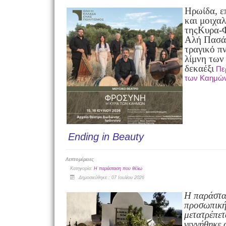
Ηρωίδα, ε
και μοιχα
της
Κυρα-Φ
Αλή Πασά,
τραγικό π
λίμνη των
δεκαέξι
Πε
των Καημών,
Ending in Beauty
Λεπτομέρειες
Κατηγορία:
Η παράσταση που θέλω
Δημοσιεύθηκε : 07 Ιουλίου 2026
Η παράστασ
προσωπική
μετατρέπετ
γεννήθηκε 