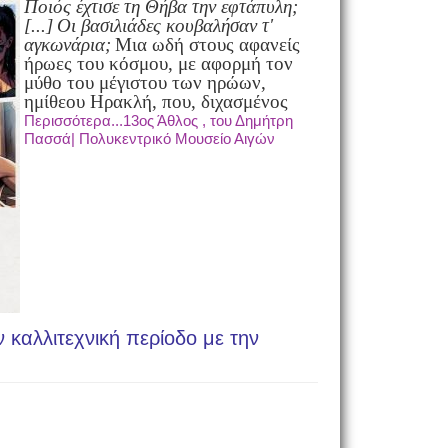
Ποιός έχτισε τη Θήβα την εφτάπυλη;
[...]
Οι βασιλιάδες κουβαλήσαν τ'
αγκωνάρια;
Μια ωδή στους αφανείς
ήρωες του κόσμου, με αφορμή τον
μύθο του μέγιστου των ηρώων,
ημίθεου Ηρακλή, που, διχασμένος
Περισσότερα...13oς Άθλος , του Δημήτρη
Πασσά| Πολυκεντρικό Μουσείο Αιγών
 καλλιτεχνική περίοδο με την