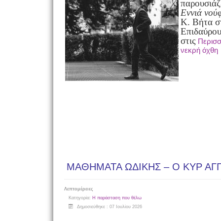
παρουσιάζ
Εννιά νού
Κ. Βήτα σ
Επιδαύρου 
στις
Περισσ
νεκρή όχθη
ΜΑΘΗΜΑΤΑ ΩΔΙΚΗΣ – Ο ΚΥΡ ΑΓ
Λεπτομέρειες
Κατηγορία:
Η παράσταση που θέλω
Δημοσιεύθηκε : 07 Ιουλίου 2026