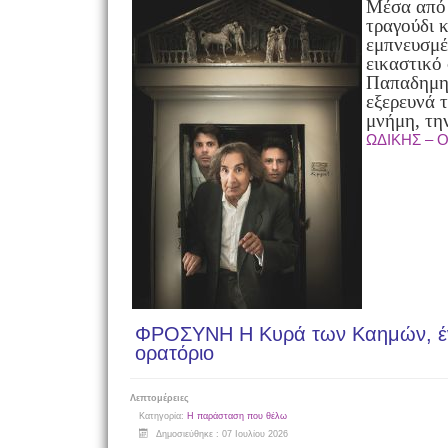
Μέσα από 
τραγούδι 
εμπνευσμέ
εικαστικό
Παπαδημητ
εξερευνά τ
μνήμη, τη
ΩΔΙΚΗΣ – 
ΦΡΟΣΥΝΗ Η Κυρά των Καημών, έν
ορατόριο
Λεπτομέρειες
Κατηγορία:
Η παράσταση που θέλω
Δημοσιεύθηκε : 07 Ιουλίου 2026