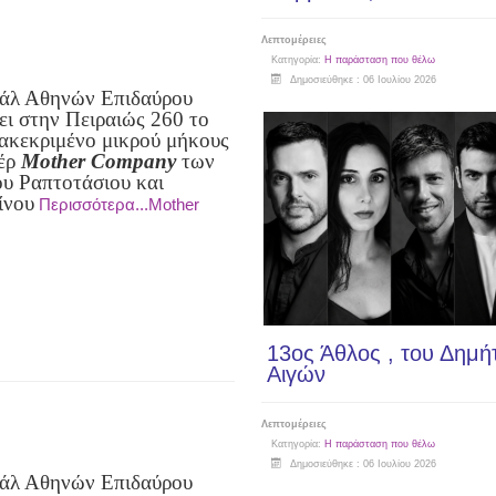
Λεπτομέρειες
Κατηγορία:
Η παράσταση που θέλω
Δημοσιεύθηκε : 06 Ιουλίου 2026
βάλ Αθηνών Επιδαύρου
ει στην Πειραιώς 260 το
ιακεκριμένο μικρού μήκους
τέρ
Mother Company
των
υ Ραπτοτάσιου και
ίνου
Περισσότερα...Mother
13oς Άθλος , του Δημή
Αιγών
Λεπτομέρειες
Κατηγορία:
Η παράσταση που θέλω
Δημοσιεύθηκε : 06 Ιουλίου 2026
βάλ Αθηνών Επιδαύρου