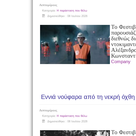
Λεπτομέρειες
Κατηγορία:
Η παράσταση που θέλω
Δημοσιεύθηκε : 08 Ιουλίου 2026
Το Φεστι
παρουσιάζ
διεθνώς δ
ντοκιμαν
Αλέξανδρο
Κωνσταντ
Company
Εννιά νούφαρα από τη νεκρή όχθη
Λεπτομέρειες
Κατηγορία:
Η παράσταση που θέλω
Δημοσιεύθηκε : 08 Ιουλίου 2026
Το Φεστι