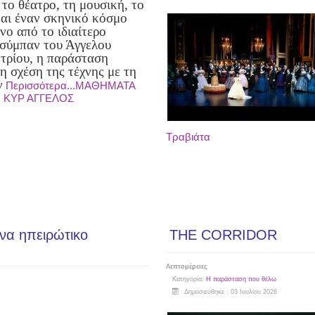
το θέατρο, τη μουσική, το
και έναν σκηνικό κόσμο
νο από το ιδιαίτερο
 σύμπαν του Άγγελου
ρίου, η παράσταση
η σχέση της τέχνης με τη
ν
Περισσότερα...ΜΑΘΗΜΑΤΑ
Ο ΚΥΡ ΑΓΓΕΛΟΣ
Τραβιάτα
α ηπειρώτικο
THE CORRIDOR
Λεπτομέρειες
Κατηγορία:
Η παράσταση που θέλω
Δημοσιεύθηκε : 03 Ιουλίου 2026