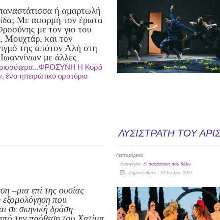
παναστάτισσα ή αμαρτωλή
λίδα; Με αφορμή τον έρωτα
ροσύνης με τον γιο του
 Μουχτάρ, και τον
νιγμό της από
τον Αλή στη
 Ιωαννίνων με άλλες
ρισσότερα...ΦΡΟΣΥΝΗ Η Κυρά
 ένα ηπειρώτικο ορατόριο
ΛΥΣΙΣΤΡΑΤΗ ΤΟΥ ΑΡΙ
Λεπτομέρειες
Κατηγορία:
Η παράσταση που θέλω
Δημοσιεύθηκε : 03 Ιουλίου 2026
η –μια επί της ουσίας
 εξομολόγηση που
αι σε σκηνική δράση–
από την πρόθεση του Χατίμπ