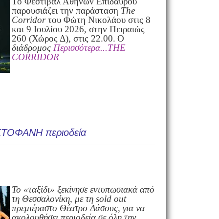
To Φεστιβάλ Αθηνών Επιδαύρου
παρουσιάζει την παράσταση
The
Corridor
του Φώτη Νικολάου στις 8
και 9 Ιουλίου 2026, στην Πειραιώς
260 (Χώρος Δ), στις 22.00.
Ο
διάδρομος
Περισσότερα...THE
CORRIDOR
ΣΤΟΦΑΝΗ περιοδεία
Το «ταξίδι» ξεκίνησε εντυπωσιακά από
τη Θεσσαλονίκη, με τη sold out
πρεμιέρα
στο Θέατρο Δάσους, για να
ακολουθήσει περιοδεία σε όλη την