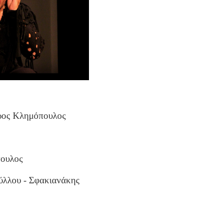
δρος Κλημόπουλος
πουλος
ύλλου - Σφακιανάκης