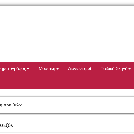
νηματογράφος
Μουσική
Διαγωνισμοί
Παιδική Σκηνή
η που θέλω
σεζόν