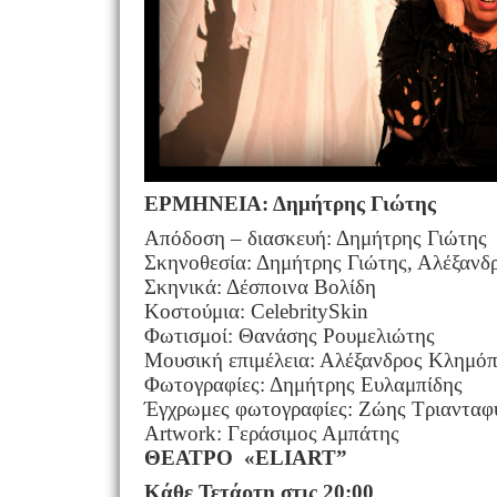
ΕΡΜΗΝΕΙΑ: Δημήτρης Γιώτης
Απόδοση – διασκευή: Δημήτρης Γιώτης
Σκηνοθεσία: Δημήτρης Γιώτης, Αλέξαν
Σκηνικά: Δέσποινα Βολίδη
Κοστούμια:
Celebrity
Skin
Φωτισμοί: Θανάσης Ρουμελιώτης
Μουσική επιμέλεια: Αλέξανδρος Κλημό
Φωτογραφίες: Δημήτρης Ευλαμπίδης
Έγχρωμες φωτογραφίες: Ζώης Τριανταφ
Art
work
: Γεράσιμος Αμπάτης
ΘΕΑΤΡΟ «
ELIART
”
Κάθε Τετάρτη στις 20:00