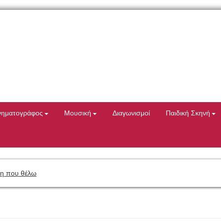
νηματογράφος
Μουσική
Διαγωνισμοί
Παιδική Σκηνή
η που θέλω