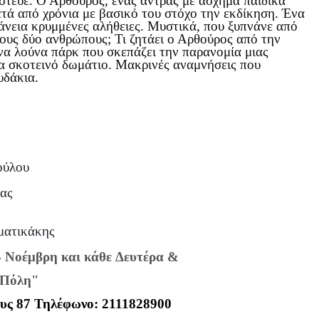
πίστευε. Ο Αρθούρος, ένας άντρας με άσχημα παιδικά
μετά από χρόνια με βασικό του στόχο την εκδίκηση. Ένα
άνεια κρυμμένες αλήθειες. Μυστικά, που ξυπνάνε από
τους δύο ανθρώπους; Τι ζητάει ο Αρθούρος από την
να λούνα πάρκ που σκεπάζει την παρανομία μιας
να σκοτεινό δωμάτιο. Μακρινές αναμνήσεις που
ουδάκια.
ούλου
μας
ματικάκης
4 Νοέμβρη και κάθε Δευτέρα &
Πόλη"
ους 87 Τηλέφωνο: 2111828900