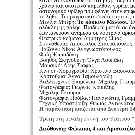
κάνει να εναντιωθεί σε ότι μέχρι τώρα 
χρόνια και σκοτεινό παρελθόν, γυρίζει 
αστυνομικό θρίλερ που φέρνει στην επιφ
τη λήθη. Τι πραγματικά συνδέει αυτούς 
Μελίνα Μπέρη;
Το κόκκινο Μελίσσι
. Έ
ολόκληρης πόλης. Παιδικές ματιές σε έ
ζωντανεύουν ανάμεσα σε λούτρινα αρκ
Θεατρικό κείμενο: Δημήτρης Σίμος
Σκηνοθεσία: Απόστολος Σταυρόπουλος
Παίζουν: Νίκος Αναγνωστόπουλος
Φαίη Ψωμαδάκη
Βοηθός Σκηνοθέτη: Όλγα Λουπάκη
Μουσική: Άρης Σιαφάς
Κίνηση-Χορογραφία: Χριστίνα Βασιλοπ
Κοστούμια: Άννα Ταβουλαρίδη
Καλλιτεχνική Επιμέλεια: Μιχάλης Γκού
Φωτογραφία: Γιώργος Κρικέλης
Μιχάλης Γκούμας
Φωτογραφία Πρόβας: Παναγιώτης Γραμ
Τεχνική Υποστήριξη: Θωμάς Αντωνάτος
Η παράσταση παίζεται από Δευτέρα 1
Τρίτη
στη μεγάλη σκηνή του Θεάτρου
"
Διεύθυνση: Φώκαιας 4 και Αριστοτέλ