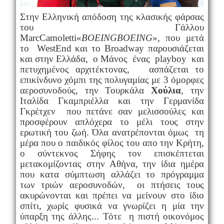
Στην Ελληνική απόδοση της κλασικής φάρσας
του Γάλλου
Marc
Camoletti
«
BOEING
BOEING
», που μετά
το
W
est
End
και το Β
roadway
παρουσιάζεται
και στην Ελλάδα, ο Μάνος ένας
play
boy
και
πετυχημένος αρχιτέκτονας, ασπάζεται το
επικίνδυνο χόμπι της πολυγαμίας με 3 όμορφες
αεροσυνοδούς, την Τουρκάλα
Χούλια
, την
Ιταλίδα Γκαμπριέλλα και την Γερμανίδα
Γκρέτχεν που πετάνε σαν μελισσούλες και
προσφέρουν απλόχερα το μέλι τους στην
ερωτική του ζωή. Όλα ανατρέπονται όμως τη
μέρα που ο παιδικός φίλος του απο την Κρήτη,
ο σύντεκνος Σήφης τον επισκέπτεται
μετακομίζοντας στην Αθήνα, την ίδια ημέρα
που κατα σύμπτωση αλλάζει το πρόγραμμα
των τριών αεροσυνοδών, οι πτήσεις τους
ακυρώνονται και πρέπει να μείνουν στο ίδιο
σπίτι, χωρίς φυσικά να γνωρίζει η μία την
ύπαρξη της άλλης... Τότε η πιστή οικονόμος