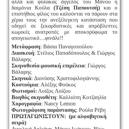
αλλά και φύλακας άγγελός του Μάνου η
δαιμόνια Κούλα
(Τζέση Παπουτσή)
και ο
επιστήθιος φίλος του καλούνται να πάρουν στα
χέρια τους την ανεξέλεγκτη κατάσταση που
οδηγεί σε ξεκαρδιστικές και απρόβλεπτες
κωμικές ανατροπές με αποκορύφωμα το
απογειωτικό…φινάλε!!
Μετάφραση
: Βάσια Παναγοπούλου
Διασκευή
: Στέλιος Παπαδόπουλος & Γιώργος
Βάλαρης
Σκηνοθεσία-μουσική επιμέλεια
: Γιώργος
Βάλαρης
Σκηνικά
: Διονύσης Χριστοφιλογιάννης
Κοστούμια
: Αλέξης Φούκος
Φωτισμοί:
Λοίζος Λοίζου
Βοηθός σκηνοθέτη
: Καλλιόπη Κοτζαηλία
Χορογραφία
:
Nancy Lemon
Φωτογράφιση παράστασης
: Ρούλα Ρέβη
ΠΡΩΤΑΓΩΝΙΣΤΟΥΝ: (με αλφαβητική
σειρά)
Αγγελική Δαλιάνη, Μάνος Ιωάννου, Βίκυ