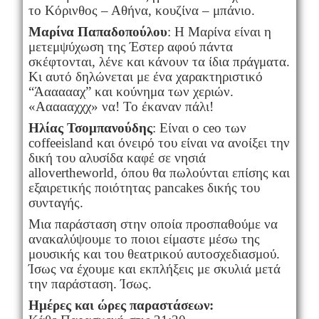
το Κόρινθος – Αθήνα, κουζίνα – μπάνιο.
Μαρίνα Παπαδοπούλου
: Η Μαρίνα είναι η
μετεμψύχωση της Έστερ αφού πάντα
σκέφτονται, λένε και κάνουν τα ίδια πράγματα.
Κι αυτό δηλώνεται με ένα χαρακτηριστικό
“Άαααααχ” και κούνημα των χεριών.
«Αααααχχχ» να! Το έκαναν πάλι!
Ηλίας Τσομπανούδης
: Είναι ο
ceo
των
coffee
island
και όνειρό του είναι να ανοίξει την
δική του αλυσίδα καφέ σε νησιά
all
over
the
world
, όπου θα πωλούνται επίσης και
εξαιρετικής ποιότητας
pancakes
δικής του
συνταγής.
Μια παράσταση στην οποία προσπαθούμε να
ανακαλύψουμε το ποιοι είμαστε μέσω της
μουσικής και του θεατρικού αυτοσχεδιασμού.
Ίσως να έχουμε και εκπλήξεις με σκυλιά μετά
την παράσταση. Ίσως.
Ημέρες και ώρες παραστάσεων: