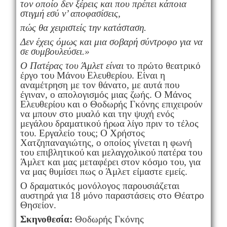
τον
οποίο
δεν
ξέρεις
και
που
πρέπει
κάποια
στιγμή
εσύ
ν
’
αποφασίσεις
,
πώς
θα
χειριστείς
την
κατάσταση
.
Δεν
έχεις
όμως
και
μια
σοβαρή
σύντροφο
για
να
σε
συμβουλεύσει
.
»
Ο
Πατέρας
του
Άμλετ
είναι
το πρώτο θεατρικό
έργο του Μάνου Ελευθερίου. Είναι η
αναμέτρηση με τον θάνατο, με αυτά που
έγιναν, ο απολογισμός μιας ζωής. Ο Μάνος
Ελευθερίου και ο Θοδωρής Γκόνης επιχειρούν
να μπουν στο μυαλό και την ψυχή ενός
μεγάλου δραματικού ήρωα λίγο πριν το τέλος
του. Εργαλείο τους; Ο Χρήστος
Χατζηπαναγιώτης, ο οποίος γίνεται η φωνή
του επιβλητικού και μελαγχολικού πατέρα του
Άμλετ και μας μεταφέρει στον κόσμο του, για
να μας θυμίσει πως ο Άμλετ είμαστε εμείς.
Ο δραματικός μονόλογος παρουσιάζεται
αυστηρά για 18 μόνο παραστάσεις στο Θέατρο
Θησείον.
Σκηνοθεσία:
Θοδωρής Γκόνης