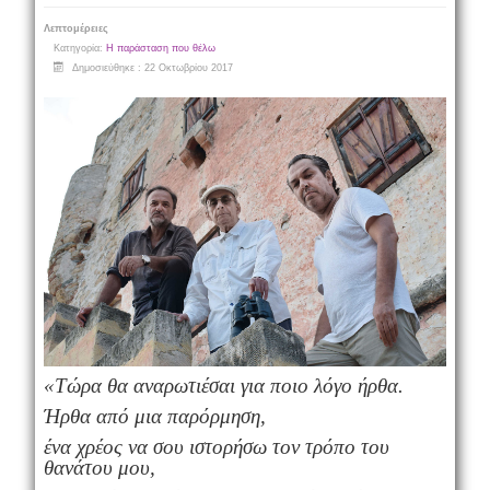
Λεπτομέρειες
Κατηγορία:
Η παράσταση που θέλω
Δημοσιεύθηκε : 22 Οκτωβρίου 2017
«
Τώρα
θα
αναρωτιέσαι
για
ποιο
λόγο
ήρθα
.
Ήρθα
από
μια
παρόρμηση
,
ένα
χρέος
να
σου
ιστορήσω
τον
τρόπο
του
θανάτου
μου
,