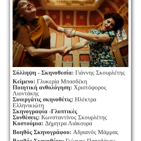
Σύλληψη - Σκηνοθεσία:
Γιάννης Σκουρλέτης
Κείμενο:
Γλυκερία Μπασδέκη
Ποιητική ανθολόγηση:
Χριστόφορος
Λιοντάκης
Συνεργάτις σκηνοθέτις:
Ηλέκτρα
Ελληνικιώτη
Σκηνογραφία -Γλυπτικές
Συνθέσεις:
Κωνσταντίνος Σκουρλέτης
Κοστούμια:
Δήμητρα Λιάκουρα
Βοηθός Σκηνογράφου:
Αδριανός Μάμμας
Βοηθός Σκηνοθέτη:
Γιώργος Παπαδάκης