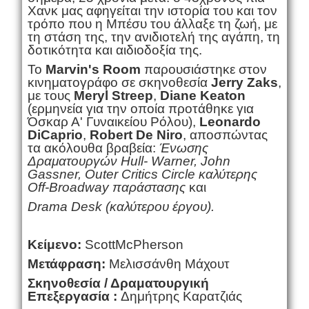
Χανκ μας αφηγείται την ιστορία του και τον
τρόπο που η Μπέσυ του άλλαξε τη ζωή, με
τη στάση της, την ανιδιοτελή της αγάπη, τη
δοτικότητα και αιδιοδοξία της.
Το
Marvin
'
s
Room
παρουσιάστηκε στον
κινηματογράφο σε σκηνοθεσία
Jerry Zaks
,
με τους
Meryl Streep
,
Diane Keaton
(ερμηνεία για την οποία προτάθηκε για
Όσκαρ Α' Γυναικείου Ρόλου),
Leonardo
DiCaprio
,
Robert De Niro
, αποσπώντας
τα ακόλουθα βραβεία:
Ένωσης
Δραματουργών Hull- Warner, John
Gassner, Outer Critics Circle καλύτερης
Off-Broadway παράστασης
και
Drama Desk (καλύτερου έργου).
Κείμενο:
Scott
McPherson
Μετάφραση:
Μελισσάνθη Μάχουτ
Σκηνοθεσία / Δραματουργική
Επεξεργασία :
Δημήτρης Καρατζιάς