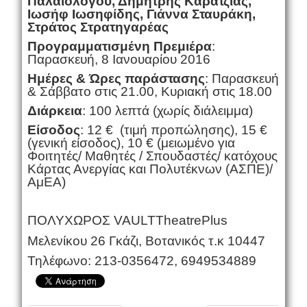
Παλαιολόγου, Δημήτρης Καρατζιάς,
Ιωσήφ Ιωσηφίδης, Γιάννα Σταυράκη,
Στράτος Στρατηγαρέας
Προγραμματισμένη Πρεμιέρα
:
Παρασκευή, 8 Ιανουαρίου 2016
Ημέρες & Ώρες παράστασης
: Παρασκευή
& Σάββατο στις 21.00, Κυριακή στις 18.00
Διάρκεια
: 100 λεπτά (χωρίς διάλειμμα)
Είσοδος
: 12 € (τιμή προπώλησης), 15 €
(γενική είσοδος), 10 € (μειωμένο για
Φοιτητές/ Μαθητές / Σπουδαστές/ κατόχους
Κάρτας Ανεργίας και Πολυτέκνων (ΑΣΠΕ)/
ΑμΕΑ)
ΠΟΛΥΧΩΡΟΣ
VAULT
Theatre
Plus
Μ
ελενίκου 26 Γκάζι, Βοτανικός τ.κ 10447
Τηλέφωνο: 213-0356472, 6949534889