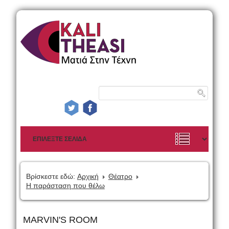
Βρίσκεστε εδώ:
Αρχική
Θέατρο
Η παράσταση που θέλω
MARVIN'S ROOM