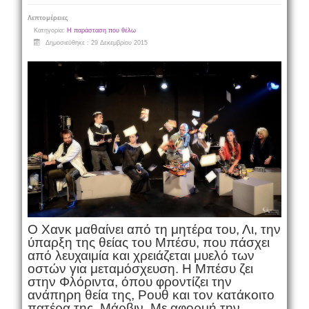
Λεπτομέρειες
Κατηγορία:
Η παράσταση που θέλω
Δημοσιεύθηκε : 29 Δεκεμβρίου 2015
Ο Χανκ μαθαίνει από τη μητέρα του, Λι, την
ύπαρξη της θείας του Μπέσυ, που πάσχει
από λευχαιμία και χρειάζεται μυελό των
οστών για μεταμόσχευση. Η Μπέσυ ζει
στην Φλόριντα, όπου φροντίζει την
ανάπηρη θεία της, Ρουθ και τον κατάκοιτο
πατέρα της, Μάρβιν. Με αφορμή την