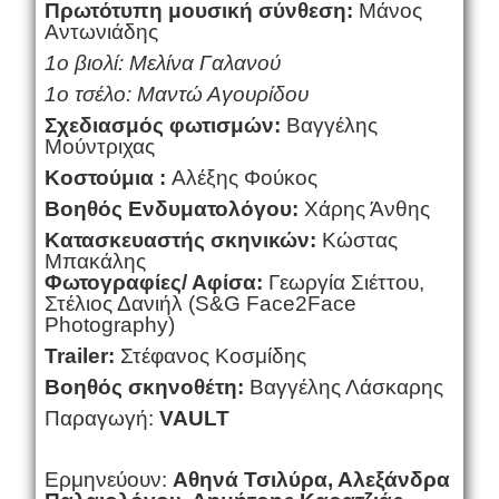
Πρωτότυπη μουσική σύνθεση:
Μάνος
Αντωνιάδης
1ο βιολί: Μελίνα Γαλανού
1ο τσέλο: Μαντώ Αγουρίδου
Σχεδιασμός φωτισμών:
Βαγγέλης
Μούντριχας
Κοστούμια :
A
λέξης Φούκος
Βοηθός Ενδυματολόγου:
Χάρης Άνθης
Κατασκευαστής σκηνικών:
Κώστας
Μπακάλης
Φωτογραφίες/ Αφίσα:
Γεωργία Σιέττου,
Στέλιος Δανιήλ (S&G Face2Face
Photography)
Trailer
:
Στέφανος Κοσμίδης
Βοηθός σκηνοθέτη:
Βαγγέλης Λάσκαρης
Παραγωγή:
VAULT
Ερμηνεύουν:
Αθηνά Τσιλύρα, Αλεξάνδρα