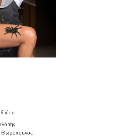
νδρέου
αλάρης
ος Θωμόπουλος