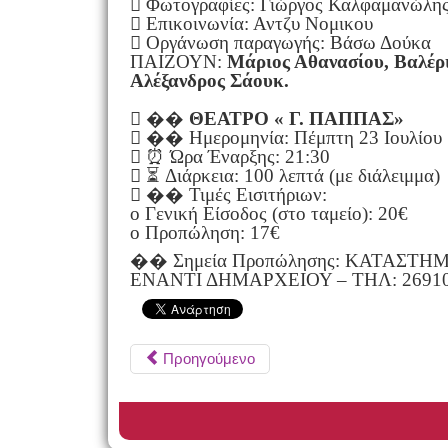
 Φωτογραφίες: Γιώργος Καλφαμανώλη
 Επικοινωνία: Αντζυ Νομικου
 Οργάνωση παραγωγής: Βάσω Δούκα
ΠΑΙΖΟΥΝ:
Μάριος Αθανασίου, Βαλέρ
Αλέξανδρος Σάουκ.
 ��
ΘΕΑΤΡΟ « Γ. ΠΑΠΠΑΣ»
 �� Ημερομηνία: Πέμπτη 23 Ιουλίου
 ⏰ Ώρα Έναρξης: 21:30
 ⏳ Διάρκεια: 100 λεπτά (με διάλειμμα)
 ��️ Τιμές Εισιτήριων:
o Γενική Είσοδος (στο ταμείο): 20€
o Προπώληση: 17€
�� Σημεία Προπώλησης: ΚΑΤΑΣΤΗ
ΕΝΑΝΤΙ ΔΗΜΑΡΧΕΙΟΥ – ΤΗΛ: 2691
Προηγούμενο