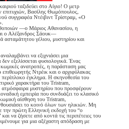
ιριού ταξιδεύει στο Αίγιο! Ο μετρ
ν επιτυχιών, Βασίλης Θωμόπουλος,
νού συγγραφέα Ντέιβιντ Τρίστραμ, «Ο
».
θοποιών —ο Μάριος Αθανασίου, η
αι ο Αλέξανδρος Σάουκ—
τά ασταμάτητου γέλιου, μυστηρίου και
αναλαμβάνει να εξιχνιάσει μια
 δεν εξελίσσεται φυσιολογικά. Ένας
ι κωμικές ανατροπές, η παράσταση μας
ο επιθεωρητής Ντρέικ και ο αρχιφύλακας
 περίπλοκο έγκλημα. Η σκηνοθεσία του
ιρικό χαρακτήρα του Tristram,
η ατμόσφαιρα μυστηρίου που προσφέρουν
 μοναδική εμπειρία που συνδυάζει το κλασικό
κωμική αίσθηση του Tristram,
θουσιάσει το κοινό όλων των ηλικιών. Μη
ε την πρώτη Ελληνική εκδοχή του “ο
και να ζήσετε από κοντά τις περιπέτειες του
ριμένουμε για μια αξέχαστη απόδραση με