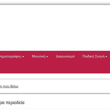
νηματογράφος
Μουσική
Διαγωνισμοί
Παιδική Σκηνή
η που θέλω
ρα περιοδεία