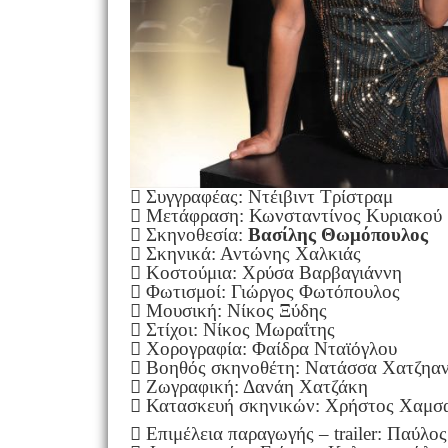
 Συγγραφέας: Ντέιβιντ Τρίστραμ
 Μετάφραση: Κωνσταντίνος Κυριακού
 Σκηνοθεσία:
Βασίλης Θωμόπουλος
 Σκηνικά: Αντώνης Χαλκιάς
 Κοστούμια: Χρύσα Βαρβαγιάννη
 Φωτισμοί: Γιώργος Φωτόπουλος
 Μουσική: Νίκος Ξύδης
 Στίχοι: Νίκος Μωραΐτης
 Χορογραφία: Φαίδρα Νταϊόγλου
 Βοηθός σκηνοθέτη: Νατάσσα Χατζηα
 Ζωγραφική: Δανάη Χατζάκη
 Κατασκευή σκηνικών: Χρήστος Χαμσ
 Επιμέλεια παραγωγής – trailer: Παύλ