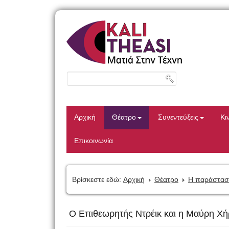
Αρχική
Θέατρο
Συνεντεύξεις
Κι
Επικοινωνία
Βρίσκεστε εδώ:
Αρχική
Θέατρο
Η παράστασ
Ο Επιθεωρητής Ντρέικ και η Μαύρη Χή