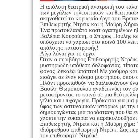
Η απόλυτη θεατρική ανατροπή του καλοκα
των μεγάλων τηλεοπτικών και θεατρικώ
σκηνοθετεί το κορυφαίο έργο του Βρετα
Επιθεωρητής Ντρέικ και η Μαύρη Χήρα
Ένα πρωτοκλασάτο καστ αγαπημένων η
Βαλέρια Κουρούπη, ο Σπύρος Πούλης κ
υπόσχεται να χαρίσει στο κοινό 100 λεπ
απόλυτης καταστροφής!
Λίγα λόγια για το έργο:
Όταν ο περιβόητος Επιθεωρητής Ντρέικ 
μυστηριώδη υπόθεση δολοφονίας, τίποτα
φόνος ,δεκαέξι ύποπτοι! Με χιούμορ κα
εισάγει σε έναν κόσμο μυστηρίου, όπου 
Πλόντ προσπαθούν να διαλευκάνουν ένα
Βασίλη Θωμόπουλου αναδεικνύει τον σατ
μεταφέροντας το κοινό σε μια θεότρελλ
γέλιο και ψυχαγωγία. Πρόκειται για μια
ύφος των αστυνομικών ιστοριών με την 
δημιουργώντας μια παράσταση που θα εν
χάσετε την ευκαιρία να παρακολουθήσετ
Επιθεωρητής Ντρέικ και η Μαύρη χήρα ” 
ιδιόρρυθμου επιθεωρητή Ντρέικ. Σας πε
τον επιθεωρητή Ντρέικ!