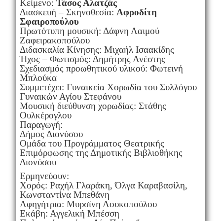
Κείμενο:
Τάσος Αλατζάς
Διασκευή – Σκηνοθεσία:
Αφροδίτη
Σφαιροπούλου
Πρωτότυπη μουσική: Δάφνη Λαιμού
Ζαφειρακοπούλου
Διδασκαλία Κίνησης: Μιχαήλ Ισαακίδης
Ήχος – Φωτισμός: Δημήτρης Ανέστης
Σχεδιασμός προωθητικού υλικού: Φωτεινή
Μπλούκα
Συμμετέχει: Γυναικεία Χορωδία του Συλλόγου
Γυναικών Αγίου Στεφάνου
Μουσική διεύθυνση χορωδίας: Στάθης
Ουλκέρογλου
Παραγωγή:
Δήμος Διονύσου
Ομάδα του Προγράμματος Θεατρικής
Επιμόρφωσης της Δημοτικής Βιβλιοθήκης
Διονύσου
Ερμηνεύουν:
Χορός: Ραχήλ Γλαράκη, Όλγα Καραβασίλη,
Κωνσταντίνα Μπεθάνη
Αφηγήτρια: Μυρσίνη Λουκοπούλου
Εκάβη: Αγγελική Μπέσση