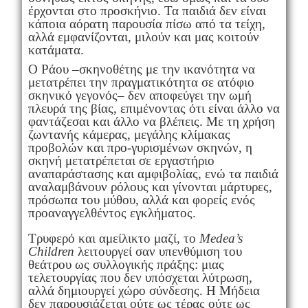
έρχονται στο προσκήνιο. Τα παιδιά δεν είναι
κάποια αόρατη παρουσία πίσω από τα τείχη,
αλλά εμφανίζονται, μιλούν και μας κοιτούν
κατάματα.
Ο Ράου –σκηνοθέτης με την ικανότητα να
μετατρέπει την πραγματικότητα σε ατόφιο
σκηνικό γεγονός– δεν αποφεύγει την ωμή
πλευρά της βίας, επιμένοντας ότι είναι άλλο να
φαντάζεσαι και άλλο να βλέπεις. Με τη χρήση
ζωντανής κάμερας, μεγάλης κλίμακας
προβολών και προ-γυρισμένων σκηνών, η
σκηνή μετατρέπεται σε εργαστήριο
αναπαράστασης και αμφιβολίας, ενώ τα παιδιά
αναλαμβάνουν ρόλους και γίνονται μάρτυρες,
πρόσωπα του μύθου, αλλά και φορείς ενός
προαναγγελθέντος εγκλήματος.
Τρυφερό και αμείλικτο μαζί, το
Medea’s
Children
λειτουργεί σαν υπενθύμιση του
θεάτρου ως συλλογικής πράξης: μιας
τελετουργίας που δεν υπόσχεται λύτρωση,
αλλά δημιουργεί χώρο σύνδεσης. Η Μήδεια
δεν παρουσιάζεται ούτε ως τέρας ούτε ως