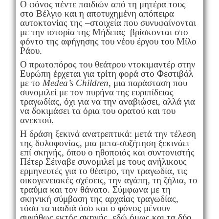
Ο φόνος πέντε παιδιών από τη μητέρα τους
στο Βέλγιο και η αποτυχημένη απόπειρα
αυτοκτονίας της –στοιχεία που συνυφαίνονται
με την ιστορία της Μήδειας–βρίσκονται στο
φόντο της αφήγησης του νέου έργου του Μίλο
Ράου.
Ο πρωτοπόρος του θεάτρου ντοκιμαντέρ στην
Ευρώπη έρχεται για τρίτη φορά στο Φεστιβάλ
με το
Medea’s Children
, μια παράσταση που
συνομιλεί με τον πυρήνα της ευριπίδειας
τραγωδίας, όχι για να την αναβιώσει, αλλά για
να δοκιμάσει τα όρια του ορατού και του
ανεκτού.
Η δράση ξεκινά ανατρεπτικά: μετά την τέλεση
της δολοφονίας, μια μετα-συζήτηση ξεκινάει
επί σκηνής, όπου ο ηθοποιός και συντονιστής
Πέτερ Σέιναβε ​​συνομιλεί με τους ανήλικους
ερμηνευτές για το θέατρο, την τραγωδία, τις
οικογενειακές σχέσεις, την αγάπη, τη ζήλια, το
τραύμα και τον θάνατο. Σύμφωνα με τη
σκηνική σύμβαση της αρχαίας τραγωδίας,
τόσο τα παιδιά όσο και ο φόνος μένουν
συνήθως εκτός σκηνής, εδώ όμως και τα δύο