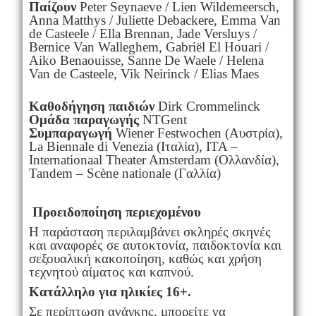
Παίζουν
Peter Seynaeve / Lien Wildemeersch,
Anna Matthys / Juliette Debackere, Emma Van
de Casteele / Ella Brennan, Jade Versluys /
Bernice Van Walleghem, Gabriël El Houari /
Aiko Benaouisse, Sanne De Waele / Helena
Van de Casteele, Vik Neirinck / Elias Maes
Καθοδήγηση παιδιών
Dirk Crommelinck
Ομάδα παραγωγής
NTGent
Συμπαραγωγή
Wiener Festwochen (Αυστρία),
La Biennale di Venezia (Ιταλία), ITA –
Internationaal Theater Amsterdam (Ολλανδία),
Tandem – Scène nationale (Γαλλία)
Προειδοποίηση περιεχομένου
Η παράσταση περιλαμβάνει σκληρές σκηνές
και αναφορές σε αυτοκτονία, παιδοκτονία και
σεξουαλική κακοποίηση, καθώς και χρήση
τεχνητού αίματος και καπνού.
Κατάλληλο για ηλικίες 16+.
Σε περίπτωση ανάγκης, μπορείτε να