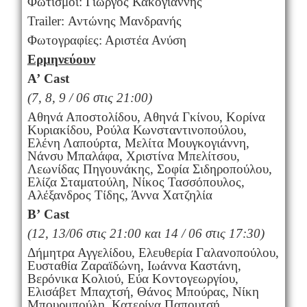
Φωτισμοί: Γιώργος Κακογιάννης
Trailer: Αντώνης Μανδρανής
Φωτογραφίες: Αριστέα Ανύση
Ερμηνεύουν
Α’
Cast
(7, 8, 9 / 06 στις 21:00)
Αθηνά Αποστολίδου, Αθηνά Γκίνου, Κορίνα
Κυριακίδου, Ρούλα Κωνσταντινοπούλου,
Ελένη Λαπούρτα, Μελίτα Μουγκογιάννη,
Νάνσυ Μπαλάφα, Χριστίνα Μπελίτσου,
Λεωνίδας Πηγουνάκης, Σοφία Σιδηροπούλου,
Ελίζα Σταματούλη, Νίκος Τασσόπουλος,
Αλέξανδρος Τίδης, Άννα Χατζηλία
Β’
Cast
(12, 13/06 στις 21:00 και 14 / 06 στις 17:30)
Δήμητρα Αγγελίδου, Ελευθερία Γαλανοπούλου,
Ευσταθία Ζαραϊδώνη, Ιωάννα Καστάνη,
Βερόνικα Κολιού, Εύα Κοντογεωργίου,
Ελισάβετ Μπαχτσή, Θάνος Μπούρας, Νίκη
Μπουρμπούλη, Κατερίνα Παπουτσή,