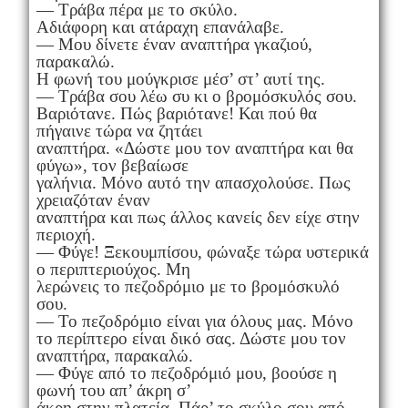
— Τράβα πέρα με τo σκύλο.
Αδιάφορη και ατάραχη επανάλαβε.
— Μου δίνετε έναν αναπτήρα γκαζιού,
παρακαλώ.
Η φωνή του μούγκρισε μέσ’ στ’ αυτί της.
— Τράβα σου λέω συ κι ο βρομόσκυλός σου.
Βαριότανε. Πώς βαριότανε! Και πού θα
πήγαινε τώρα να ζητάει
αναπτήρα. «Δώστε μου τον αναπτήρα και θα
φύγω», τον βεβαίωσε
γαλήνια. Μόνο αυτό την απασχολούσε. Πως
χρειαζόταν έναν
αναπτήρα και πως άλλος κανείς δεν είχε στην
περιοχή.
— Φύγε! Ξεκουμπίσου, φώναξε τώρα υστερικά
ο περιπτεριούχος. Μη
λερώνεις το πεζοδρόμιο με το βρομόσκυλό
σου.
— Το πεζοδρόμιο είναι για όλους μας. Μόνο
το περίπτερο είναι δικό σας. Δώστε μου τον
αναπτήρα, παρακαλώ.
— Φύγε από το πεζοδρόμιό μου, βοούσε η
φωνή του απ’ άκρη σ’
άκρη στην πλατεία. Πάρ’ το σκύλο σου από