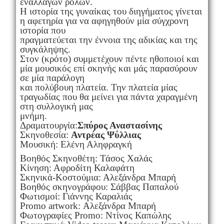
εναλλαγών ρόλων.
Η ιστορία της γυναίκας του διηγήματος γίνεται
η αφετηρία για να αφηγηθούν μία σύγχρονη
ιστορία που
πραγματεύεται την έννοια της αδικίας και της
συγκάληψης.
Στον (κρότο) συμμετέχουν πέντε ηθοποιοί και
μία μουσικός επί σκηνής και μάς παρασύρουν
σε μία παράλογη
και πολύβουη πλατεία. Την πλατεία μίας
τραγωδίας που θα μείνει για πάντα χαραγμένη
στη συλλογική μας
μνήμη.
Δραματουργία:
Σπύρος Αναστασίνης
Σκηνοθεσία:
Αντρέας Ψύλλιας
Μουσική: Ελένη Αληφραγκή
Βοηθός Σκηνοθέτη: Τάσος Χαλάς
Κίνηση: Αφροδίτη Καλαφάτη
Σκηνικά-Κοστούμια: Αλεξάνδρα Μπαρή
Βοηθός σκηνογράφου: Σάββας Παπαλού
Φωτισμοί: Γιάννης Καραλιάς
Promo artwork: Αλεξάνδρα Μπαρή
Φωτογραφίες Promo: Ντίνος Καπώλης