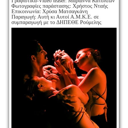
Γραφιστικά-Video teaser: Μαριάννα Κατολέων
Φωτογραφίες παράστασης: Χρήστος Νταής
Επικοινωνία: Χρύσα Ματσαγκάνη
Παραγωγή: Αυτή κι Αυτοί Α.Μ.Κ.Ε. σε
συμπαραγωγή με το ΔΗΠΕΘΕ Ρούμελης