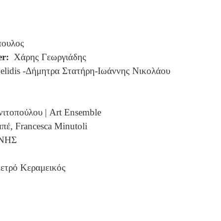
πουλος
er
:
Χάρης Γεωργιάδης
ngelidis -Δήμητρα Στατήρη-Ιωάννης Νικολάου
ιτοπούλου | Art Ensemble
έ, Francesca Minutoli
ΝΗΣ
μετρό Κεραμεικός