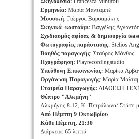
Σκηνοθεσία
: Francesca Minutoli
Ερμηνεία:
Μαρία Μαλταμπέ
Μουσική
: Γιώργος Βαρσαμάκης
Σκηνικά -κοστούμι
: Βαγγέλης Αγναντό
Σχεδιασμός αφίσας & δημιουργία
teas
Φωτογραφίες παράστασης
: Stelios A
Βοηθός παραγωγής
: Σταύρος Μάνθος
Ηχογράφηση
: Playrecordingstudio
Υπεύθυνη Επικοινωνίας:
Μαρίκα Αρβαν
Οργάνωση Παραγωγής
: Μαρία Μαλταμπ
Εταιρεία Παραγωγής:
ΔΙΑΘΕΣΗ ΤΕΧ
Θέατρο "Αλκμήνη"
Αλκμήνης 8-12, Κ. Πετράλωνα/ Στάση 
Από Πέμπτη 9 Οκτωβρίου
Κάθε Πέμπτη, 21:30
Διάρκεια: 65 λεπτά