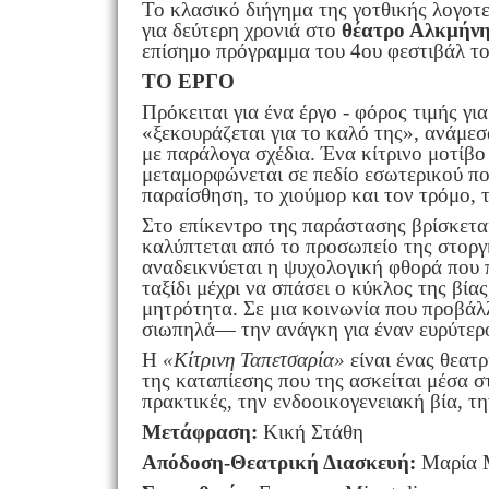
Το κλασικό διήγημα της γοτθικής λογοτε
για δεύτερη χρονιά στο
θέατρο Αλκμήν
επίσημο πρόγραμμα του 4ου φεστιβάλ το
ΤΟ ΕΡΓΟ
Πρόκειται για ένα έργο - φόρος τιμής γι
«ξεκουράζεται για το καλό της», ανάμεσα
με παράλογα σχέδια. Ένα κίτρινο μοτίβο
μεταμορφώνεται σε πεδίο εσωτερικού πο
παραίσθηση, το χιούμορ και τον τρόμο,
Στο επίκεντρο της παράστασης βρίσκεται
καλύπτεται από το προσωπείο της στοργή
αναδεικνύεται η ψυχολογική φθορά που 
ταξίδι μέχρι να σπάσει ο κύκλος της βία
μητρότητα. Σε μια κοινωνία που προβάλ
σιωπηλά— την ανάγκη για έναν ευρύτερο
Η
«Κίτρινη Ταπετσαρία»
είναι ένας θεατ
της καταπίεσης που της ασκείται μέσα στ
πρακτικές, την ενδοοικογενειακή βία, τ
Μετάφραση:
Κική Στάθη
Απόδοση-Θεατρική Διασκευή:
Μαρία 