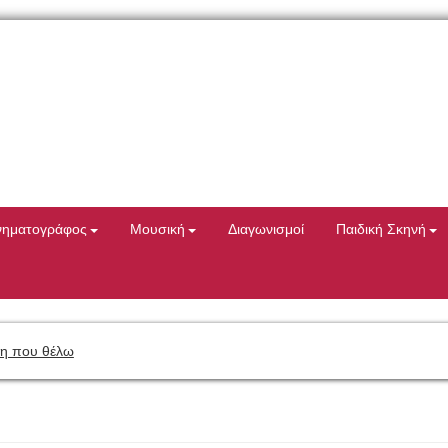
νηματογράφος
Μουσική
Διαγωνισμοί
Παιδική Σκηνή
η που θέλω