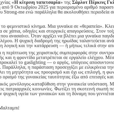
χνίας «
Η κίτρινη ταπετσαρία
» της
Σάρλοτ Πέρκινς Γκί
η
από 9 Οκτωβρίου 2025 για περιορισμένο αριθμό παραστ
υ Strong-me ενώ παράλληλα θα ακολουθήσει περιοδεία σε
α το φεμινιστικό κίνημα. Μια γυναίκα σε «θεραπεία». Κλε
 σε χάπια, οδηγίες και στοργικές απαγορεύσεις. Στον τοί
 που ανασαίνει. Όταν αρχίζει να βλέπει μια γυναίκα παγι
λέμου. Η ψυχική διαδρομή της ηρωίδας ταλαντεύεται αν
 τη λογική και την κατάρρευση — ή μήπως τελικά στην α
 η περίπτωση της χειριστικής συμπεριφοράς στην συντροφ
ς και η φροντίδα μετατρέπεται σε εργαλείο ελέγχου. Μέ
προκαλεί το gaslighting — ο αργός, υπόγειος αποσυντον
ς. Παράλληλα, η παράσταση προσεγγίζει με ειλικρίνεια τη
λει τη μητρότητα ως προορισμό και όχι ως επιλογή, η φ
 ορισμό της γυναικείας ταυτότητας έξω από επιταγές και
ρικός μονόλογος-καταβύθιση στην γυναικεία υπόσταση. Μ
ις πατριαρχικές κοινωνίες. Φωτίζει τη σκοτεινή σιωπή πο
ην ψυχική υγεία των γυναικών και τη δύναμη που γεννιέτα
Μαλταμπέ