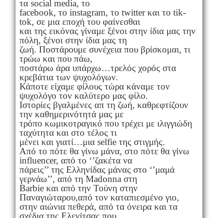
τα social media, το
facebook, το instagram, το twitter και το tik-
tok, σε μια εποχή του φαίνεσθαι
και της εικόνας γίναμε ξένοι στην ίδια μας την
πόλη, ξένοι στην ίδια μας τη
ζωή. Ποστάρουμε συνέχεια που βρίσκομαι, τι
τρώω και που πάω,
ποστάρω άρα υπάρχω…τρελός χορός στα
κρεβάτια των ψυχολόγων.
Κάποτε είχαμε φίλους τώρα κάναμε τον
ψυχολόγο τον καλύτερο μας φίλο.
Ιστορίες βγαλμένες απ τη ζωή, καθρεφτίζουν
την καθημερινότητά μας με
τρόπο κωμικοτραγικό που τρέχει με ιλιγγιώδη
ταχύτητα και στο τέλος τι
μένει και γιατί…μια selfie της στιγμής.
Από το πότε θα γίνω μάνα, στο πότε θα γίνω
influencer, από το ‘’ζακέτα να
πάρεις’’ της Ελληνίδας μάνας στο ‘’μαμά
γερνάω’’, από τη Madonna στη
Barbie και από την Τούνη στην
Παναγιώταρου,από τον καταπιεσμένο γιο,
στην αιώνια πεθερά, από τα όνειρα και τα
σχέδια της Ελενίτσας που