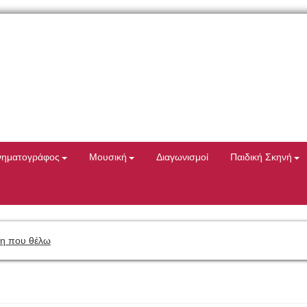
νηματογράφος
Μουσική
Διαγωνισμοί
Παιδική Σκηνή
η που θέλω