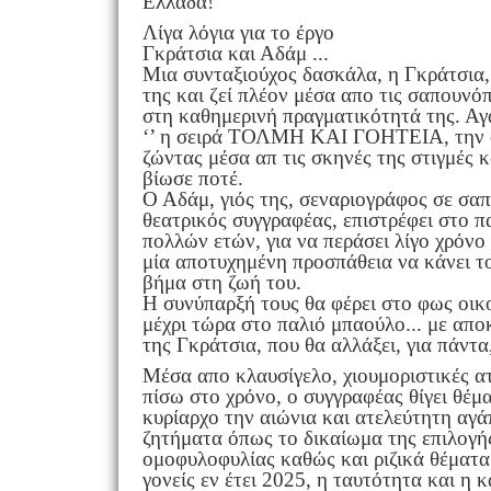
Ελλάδα!
Λίγα λόγια για το έργο
Γκράτσια και Αδάμ ...
Μια συνταξιούχος δασκάλα, η Γκράτσια, 
της και ζεί πλέον μέσα απο τις σαπουνό
στη καθημερινή πραγματικότητά της. Αγ
‘’ η σειρά ΤΟΛΜΗ ΚΑΙ ΓΟΗΤΕΙΑ, την ο
ζώντας μέσα απ τις σκηνές της στιγμές κ
βίωσε ποτέ.
Ο Αδάμ, γιός της, σεναριογράφος σε σαπ
θεατρικός συγγραφέας, επιστρέφει στο π
πολλών ετών, για να περάσει λίγο χρόνο
μία αποτυχημένη προσπάθεια να κάνει τ
βήμα στη ζωή του.
Η συνύπαρξή τους θα φέρει στο φως οικ
μέχρι τώρα στο παλιό μπαούλο... με απ
της Γκράτσια, που θα αλλάξει, για πάντα
Μέσα απο κλαυσίγελο, χιουμοριστικές ατ
πίσω στο χρόνο, ο συγγραφέας θίγει θέμα
κυρίαρχο την αιώνια και ατελεύτητη αγά
ζητήματα όπως το δικαίωμα της επιλογής
ομοφυλοφυλίας καθώς και ριζικά θέματα
γονείς εν έτει 2025, η ταυτότητα και η