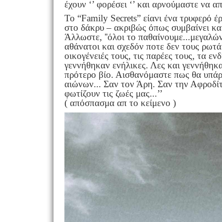
έχουν ‘’ φορέσει ‘’ και αρνούμαστε να α
Το “Family Secrets” είανι ένα τρυφερό έ
στο δάκρυ – ακριβώς όπως συμβαίνει κα
Άλλωστε, ''όλοι το παθαίνουμε...μεγαλών
αθάνατοι και σχεδόν ποτε δεν τους ρωτάμ
οικογένειές τους, τις παρέες τους, τα εν
γεννήθηκαν ενήλικες. Λες και γεννήθηκαν
πρότερο βίο. Αισθανόμαστε πως θα υπάρχ
αιώνων... Σαν τον Άρη. Σαν την Αφροδίτη
φωτίζουν τις ζωές μας...’’
( απόσπασμα απ το κείμενο )