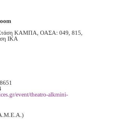
Room
1 Στάση ΚΑΜΠΑ, ΟΑΣΑ: 049, 815,
άση ΙΚΑ
28651
4
ices.gr/event/theatro-alkmini-
 Α.Μ.Ε.Α.)