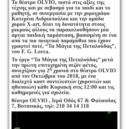
Το θέατρο
OLVIO
, πιστό στις αξίες της
τέχνης και με σεβασμό για το παιδί και το
μαθητή, σε συνεργασία με την χορογράφο
Κατερίνα Ανδριοπούλου και την ομάδα
χορού Χ-
art
, δίνει τη δυνατότητα στους
μικρούς φίλους να παρακολουθήσουν μία
άρτια παιδική παράσταση, βασισμένη σε ένα
από τα πιο ποιητικά παραμύθια που έχουν
γραφτεί ποτέ, “Τα Μάγια της Πεταλούδας”,
του
F
.
G
.
Lorca
.
Το έργο “Τα Μάγια της Πεταλούδας” μετά
την πρώτη επιτυχημένη σεζόν φέτος,
η
συνεχίζουν για 2
χρονιά στο θέατρο
OLVIO
από τον Οκτώβριο του 2018, με ένα
διαλεχτό καστ συντελεστών (χορευτών και
ηθοποιών) κάθε Κυριακή στις 12:00 και τις
καθημερινές για σχολεία.
θέατρο
OLVIO
, Ιερά Οδός 67 & Φαλαισίας
7, Βοτανικός, τηλ: 210 34 14 118