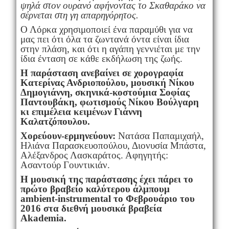
ψηλά στον ουρανό αφήνοντας το Σκαθαράκο να
σέρνεται στη γη απαρηγόρητος.
Ο Λόρκα χρησιμοποιεί ένα παραμύθι για να
μας πει ότι όλα τα ζωντανά όντα είναι ίδια
στην πλάση, και ότι η αγάπη γεννιέται με την
ίδια ένταση σε κάθε εκδήλωση της ζωής.
H
παράσταση ανεβαίνει σε χορογραφία
Κατερίνας Ανδριοπούλου, μουσική Νίκου
Δημογιάννη, σκηνικά-κοστούμια Σοφίας
Παντουβάκη, φωτισμούς Νίκου Βούλγαρη
κι επιμέλεια κειμένων Γιάννη
Καλατζόπουλου.
Χορεύουν-ερμηνεύουν:
Νατάσα Παπαμιχαήλ,
Ηλιάνα Παρασκευοπούλου, Διονυσία Μπάστα,
Αλέξανδρος Λασκαράτος. Αφηγητής:
Ασαντούρ Γουντικιάν.
Η μουσική της παράστασης έχει πάρει το
πρώτο βραβείο καλύτερου άλμπουμ
ambient
-
instrumental
το Φεβρουάριο του
2016 στα διεθνή μουσικά βραβεία
Akademia
.