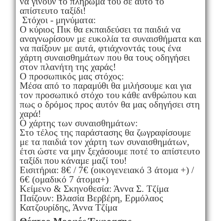
να γίνουν το πλήρωμα του σε αυτό το
απίστευτο ταξίδι!
Στόχοι - μηνύματα:
Ο κύριος Πικ θα εκπαιδεύσει τα παιδιά να
αναγνωρίσουν με ευκολία τα συναισθήματα και
να παίξουν με αυτά, φτιάχνοντάς τους ένα
χάρτη συναισθημάτων που θα τους οδηγήσει
στον πλανήτη της χαράς!
Ο προσωπικός μας στόχος:
Μέσα από το παραμύθι θα μιλήσουμε και για
τον προσωπικό στόχο του κάθε ανθρώπου και
πως ο δρόμος προς αυτόν θα μας οδηγήσει στη
χαρά!
Ο χάρτης των συναισθημάτων:
Στο τέλος της παράστασης θα ζωγραφίσουμε
με τα παιδιά τον χάρτη των συναισθημάτων,
έτσι ώστε να μην ξεχάσουμε ποτέ το απίστευτο
ταξίδι που κάναμε μαζί του!
Εισιτήρια: 8€ / 7€ (οικογενειακό 3 άτομα +) /
6€ (ομαδικό 7 άτομα+)
Κείμενο & Σκηνοθεσία: Άννα Σ. Τζίμα
Παίζουν: Βλασία Βερβέρη, Ερμόλαος
Κατζουρίδης, Άννα Τζίμα