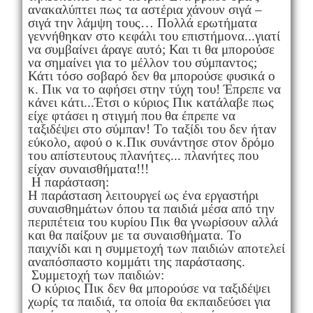
ανακαλύπτει πως τα αστέρια χάνουν σιγά –
σιγά την λάμψη τους… Πολλά ερωτήματα
γεννήθηκαν στο κεφάλι του επιστήμονα...γιατί
να συμβαίνει άραγε αυτό; Και τι θα μπορούσε
να σημαίνει για το μέλλον του σύμπαντος;
Κάτι τόσο σοβαρό δεν θα μπορούσε φυσικά ο
κ. Πικ να το αφήσει στην τύχη του! Έπρεπε να
κάνει κάτι...Έτσι ο κύριος Πικ κατάλαβε πως
είχε φτάσει η στιγμή που θα έπρεπε να
ταξιδέψει στο σύμπαν! Το ταξίδι του δεν ήταν
εύκολο, αφού ο κ.Πικ συνάντησε στον δρόμο
του απίστευτους πλανήτες... πλανήτες που
είχαν συναισθήματα!!!
Η παράσταση:
Η παράσταση λειτουργεί ως ένα εργαστήρι
συναισθημάτων όπου τα παιδιά μέσα από την
περιπέτεια του κυρίου Πικ θα γνωρίσουν αλλά
και θα παίξουν με τα συναισθήματα. Το
παιχνίδι και η συμμετοχή των παιδιών αποτελεί
αναπόσπαστο κομμάτι της παράστασης.
Συμμετοχή των παιδιών:
Ο κύριος Πικ δεν θα μπορούσε να ταξιδέψει
χωρίς τα παιδιά, τα οποία θα εκπαιδεύσει για