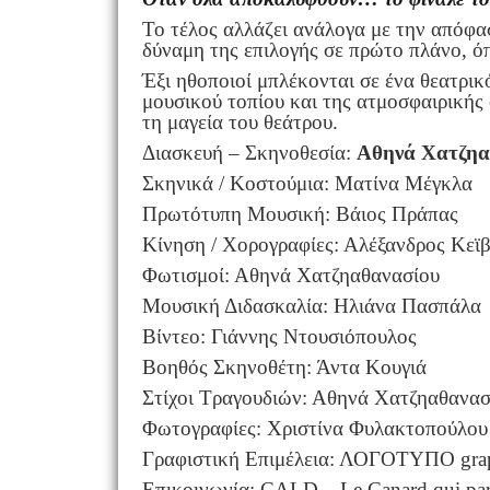
Το τέλος αλλάζει ανάλογα με την απόφασ
δύναμη της επιλογής σε πρώτο πλάνο, όπο
Έξι ηθοποιοί μπλέκονται σε ένα θεατρικ
μουσικού τοπίου και της ατμοσφαιρικής
τη μαγεία του θεάτρου.
Διασκευή – Σκηνοθεσία:
Αθηνά Χατζηα
Σκηνικά / Κοστούμια: Ματίνα Μέγκλα
Πρωτότυπη Μουσική: Βάιος Πράπας
Κίνηση / Χορογραφίες: Αλέξανδρος Κεϊ
Φωτισμοί: Αθηνά Χατζηαθανασίου
Μουσική Διδασκαλία: Ηλιάνα Πασπάλα
Βίντεο: Γιάννης Ντουσιόπουλος
Βοηθός Σκηνοθέτη: Άντα Κουγιά
Στίχοι Τραγουδιών: Αθηνά Χατζηαθανασ
Φωτογραφίες: Χριστίνα Φυλακτοπούλου
Γραφιστική Επιμέλεια: ΛΟΓΟΤΥΠΟ grap
Επικοινωνία: CALD – Le Canard qui pa