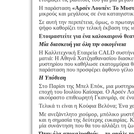
Η παράσταση
«Αρσέν Λουπέν: Το Μυστ
μικρούς και μεγάλους σε ένα καταιγιστικ
Σε αυτή την περιπέτεια, όμως, ο πρωταγω
ψήφο καθορίζει την τελική έκβαση της ι
Ετοιμαστείτε για ένα καλοκαιρινό θεα
Μία διασκευή για όλη την οικογένεια
Η Καλλιτεχνική Εταιρεία CALD συστήνει
ματιά: Η Αθηνά Χατζηαθανασίου διασκευ
μυστηρίου που καθήλωσε εκατομμύρια θε
παράσταση που προσφέρει άφθονο γέλιο σ
Η Υπόθεση
Στο Παρίσι της Μπελ Επόκ, μια μυστηρι
εποχή του Ιουλίου Καίσαρα. Ο Αρσέν Λου
ακούραστο επιθεωρητή Γκανιμάρ, σε ένα 
Τελικά τι είναι η Κούφια Βελόνα; Ένα χ
Με ανεξάντλητο χιούμορ, μπόλικο μυστή
και η σημασία της δεύτερης ευκαιρίας. Κ
μία συνάντηση που θα του αλλάξει τη ζωή
Όταν όλα αποκαλυφθούν… το φινάλε το 