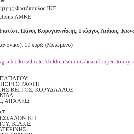
μήτρης Φωτόπουλος ΙΚΕ
ctions ΑΜΚΕ
ατίστ, Πάνος Κορογιαννάκης, Γιώργος Λιάκος, Κωνσ
Κανονικό), 10 ευρώ (Μειωμένο)
gr-el/
tickets/theater/children/
summer/arsen-loupen-to-
myst
 ΠΑΠΑΓΟΥ
 ΠΟΡΤΟ ΡΑΦΤΗ
ΣΗΣ ΒΕΓΓΟΣ, ΚΟΡΥΔΑΛΛΟΣ
ΩΝΙΔΑ
, ΑΙΓΑΛΕΩ
ΑΣ
 ΘΕΣΣΑΛΟΝΙΚΗ
ΙΟΥ, ΚΙΛΚΙΣ
ΚΑΤΕΡΙΝΗΣ