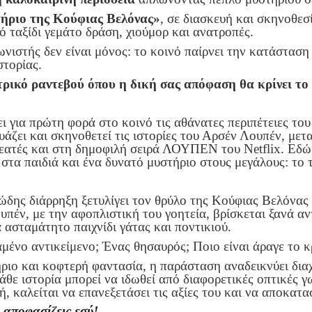
ήριο της Κούφιας Βελόνας»
, σε διασκευή και σκηνοθε
ό ταξίδι γεμάτο δράση, χιούμορ και ανατροπές.
νιστής δεν είναι μόνος: το κοινό παίρνει την κατάσταση 
στορίας.
τρικό ραντεβού όπου η δική σας απόφαση θα κρίνει το
 για πρώτη φορά στο κοινό τις αθάνατες περιπέτειες το
άζει και σκηνοθετεί τις ιστορίες του Αρσέν Λουπέν, με
ατές και στη δημοφιλή σειρά ΛΟΥΠΕΝ του Netflix. Εδώ δ
τα παιδιά και ένα δυνατό μυστήριο στους μεγάλους: το τ
ώδης διάρρηξη ξετυλίγει τον θρύλο της Κούφιας Βελόνας 
πέν, με την αφοπλιστική του γοητεία, βρίσκεται ξανά αν
ασταμάτητο παιχνίδι γάτας και ποντικιού.
αμένο αντικείμενο; Ένας θησαυρός; Ποιο είναι άραγε το 
ριο και κοφτερή φαντασία, η παράσταση αναδεικνύει διαχ
άθε ιστορία μπορεί να ιδωθεί από διαφορετικές οπτικές γ
, καλείται να επανεξετάσει τις αξίες του και να αποκατασ
αποφασίζεις εσύ!