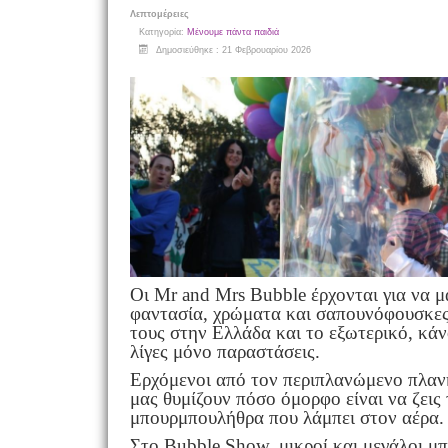
Λεπτομέρειες
Κατηγορία:
Μένουμε πάντα παιδιά
Δημοσιεύθηκε : 21 Φεβρουαρίου 2026
Οι Mr and Mrs Bubble έρχονται για να μ
φαντασία, χρώματα και σαπουνόφουσκες
τους στην Ελλάδα και το εξωτερικό, κά
λίγες μόνο παραστάσεις.
Ερχόμενοι από τον περιπλανώμενο πλαν
μας θυμίζουν πόσο όμορφο είναι να ζεις
μπουρμπουλήθρα που λάμπει στον αέρα.
Στο Bubble Show, μικροί και μεγάλοι μ