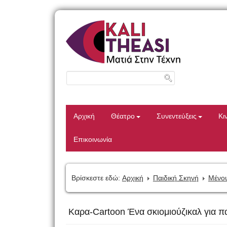
Αρχική
Θέατρο
Συνεντεύξεις
Κι
Επικοινωνία
Βρίσκεστε εδώ:
Αρχική
Παιδική Σκηνή
Μένου
Καρα-Cartoon Ένα σκιομιούζικαλ για πα