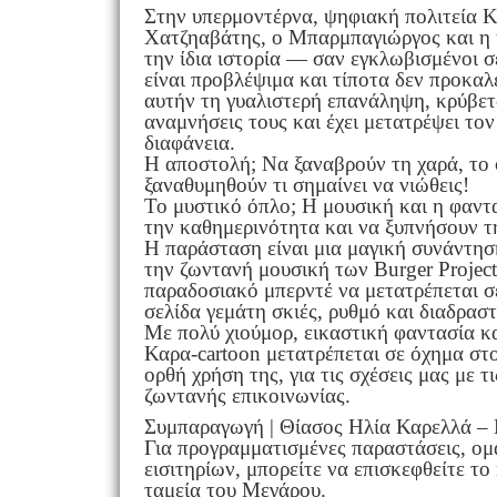
Στην υπερμοντέρνα, ψηφιακή πολιτεία Κ
Χατζηαβάτης, ο Μπαρμπαγιώργος και η 
την ίδια ιστορία — σαν εγκλωβισμένοι 
είναι προβλέψιμα και τίποτα δεν προκα
αυτήν τη γυαλιστερή επανάληψη, κρύβετα
αναμνήσεις τους και έχει μετατρέψει το
διαφάνεια.
Η αποστολή; Να ξαναβρούν τη χαρά, το 
ξαναθυμηθούν τι σημαίνει να νιώθεις!
Το μυστικό όπλο; Η μουσική και η φαντ
την καθημερινότητα και να ξυπνήσουν τ
Η παράσταση είναι μια μαγική συνάντησ
την ζωντανή μουσική των Burger Project
παραδοσιακό μπερντέ να μετατρέπεται σ
σελίδα γεμάτη σκιές, ρυθμό και διαδραστ
Με πολύ χιούμορ, εικαστική φαντασία κ
Καρα-cartoon μετατρέπεται σε όχημα στο
ορθή χρήση της, για τις σχέσεις μας με τ
ζωντανής επικοινωνίας.
Συμπαραγωγή | Θίασος Ηλία Καρελλά 
Για προγραμματισμένες παραστάσεις, ομα
εισιτηρίων, μπορείτε να επισκεφθείτε το
ταμεία του Μεγάρου.