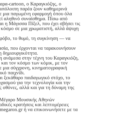
αρα-cartoon, ο Καραγκιόζης, ο
υπόλοιπη παρέα ζουν καθημερινά
σε μια παγωμένη εφαρμογή όπου όλα
λεί αληθινό συναίσθημα. Πίσω από
ι η Μάγισσα Πίξελ, που έχει σβήσει τις
ν κόσμο σε μια χρωματιστή, αλλά άψυχη
φόβο, το θυμό, τη συγκίνηση — να
ασία, που έρχονται να ταρακουνήσουν
η δημιουργικότητα.
η ανάμεσα στην τέχνη του Καραγκιόζη,
 και τον κόσμο των κόμικ, με τον
ε μια σύγχρονη, κινηματογραφική
ικό παιχνίδι.
αι ξεκάθαρο παιδαγωγικό στόχο, το
χασμού για την τεχνολογία και την
ις οθόνες, αλλά και για τη δύναμη της
– Μέγαρο Μουσικής Αθηνών
δικές κρατήσεις και λεπτομέρειες
 megaron.gr ή να επικοινωνήσετε με τα