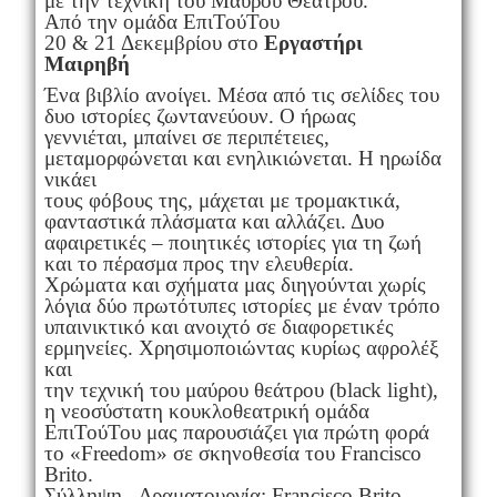
με την τεχνική του Μαύρου Θεάτρου.
Από την ομάδα ΕπιΤούΤου
20 & 21 Δεκεμβρίου στο
Εργαστήρι
Μαιρηβή
Ένα βιβλίο ανοίγει. Μέσα από τις σελίδες του
δυο ιστορίες ζωντανεύουν. Ο ήρωας
γεννιέται, μπαίνει σε περιπέτειες,
μεταμορφώνεται και ενηλικιώνεται. Η ηρωίδα
νικάει
τους φόβους της, μάχεται με τρομακτικά,
φανταστικά πλάσματα και αλλάζει. Δυο
αφαιρετικές – ποιητικές ιστορίες για τη ζωή
και το πέρασμα προς την ελευθερία.
Χρώματα και σχήματα μας διηγούνται χωρίς
λόγια δύο πρωτότυπες ιστορίες με έναν τρόπο
υπαινικτικό και ανοιχτό σε διαφορετικές
ερμηνείες. Χρησιμοποιώντας κυρίως αφρολέξ
και
την τεχνική του μαύρου θεάτρου (black light),
η νεοσύστατη κουκλοθεατρική ομάδα
ΕπιΤούΤου μας παρουσιάζει για πρώτη φορά
το «Freedom» σε σκηνοθεσία του Francisco
Brito.
Σύλληψη - Δραματουργία: Francisco Brito,