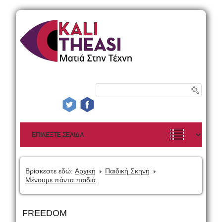
Βρίσκεστε εδώ:
Αρχική
Παιδική Σκηνή
Μένουμε πάντα παιδιά
FREEDOM