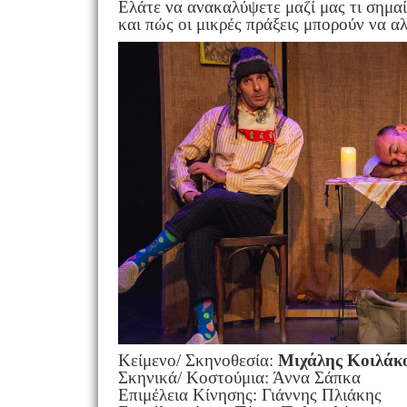
Ελάτε να ανακαλύψετε μαζί μας τι σημα
και πώς οι μικρές πράξεις μπορούν να α
Κείμενο/ Σκηνοθεσία:
Μιχάλης Κοιλάκ
Σκηνικά/ Κοστούμια: Άννα Σάπκα
Επιμέλεια Κίνησης: Γιάννης Πλιάκης