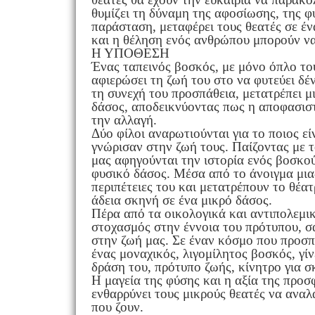
θυμίζει τη δύναμη της αφοσίωσης, της φ
παράσταση, μεταφέρει τους θεατές σε έν
και η θέληση ενός ανθρώπου μπορούν ν
Η ΥΠΟΘΕΣΗ
Ένας ταπεινός βοσκός, με μόνο όπλο του
αφιερώσει τη ζωή του στο να φυτεύει δέ
τη συνεχή του προσπάθεια, μετατρέπει μ
δάσος, αποδεικνύοντας πως η αποφασισ
την αλλαγή.
Δύο φίλοι αναρωτιούνται για το ποιος ε
γνώρισαν στην ζωή τους. Παίζοντας με το 
μας αφηγούνται την ιστορία ενός βοσκο
φυσικό δάσος. Μέσα από το άνοιγμα μια
περιπέτειες του και μετατρέπουν το θέα
άδεια σκηνή σε ένα μικρό δάσος.
Πέρα από τα οικολογικά και αντιπολεμικ
στοχασμός στην έννοια του πρότυπου, σ
στην ζωή μας. Σε έναν κόσμο που προσπα
ένας μοναχικός, λιγομίλητος βοσκός, γίν
δράση του, πρότυπο ζωής, κίνητρο για σκ
Η μαγεία της φύσης και η αξία της προ
ενθαρρύνει τους μικρούς θεατές να ανα
που ζουν.