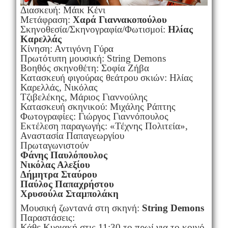
Διασκευή: Μάικ Κένι
Μετάφραση:
Χαρά Γιαννακοπούλου
Σκηνοθεσία/Σκηνογραφία/Φωτισμοί:
Ηλίας
Καρελλάς
Κίνηση: Αντιγόνη Γύρα
Πρωτότυπη μουσική: String Demons
Βοηθός σκηνοθέτη: Σοφία Ζήβα
Κατασκευή φιγούρας θεάτρου σκιών: Ηλίας
Καρελλάς, Νικόλας
Τζιβελέκης, Μάριος Γιαννούλης
Κατασκευή σκηνικού: Μιχάλης Ράπτης
Φωτογραφίες: Γιώργος Γιαννόπουλος
Εκτέλεση παραγωγής: «Τέχνης Πολιτεία»,
Αναστασία Παπαγεωργίου
Πρωταγωνιστούν
Φάνης Παυλόπουλος
Νικόλας Αλεξίου
Δήμητρα Σταύρου
Παύλος Παπαχρήστου
Χρυσούλα Σταμπολάκη
Μουσική ζωντανά στη σκηνή:
String Demons
Παραστάσεις:
Κάθε Κυριακή στις 11:30 το πρωί για το κοινό