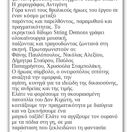
Η χορογράφος Αντιγόνη
Γύρα κινεί τους θρυλικούς ήρωες του έργου σε
έναν κόσμο μεταξύ
παρόντος και παρελθόντος, παραμυθιού και
πραγματικότητας. Το
εκρηκτικό δίδυμο String Demons γράφει
ολοκαίνουργια μουσική,
παίζοντας και τραγουδώντας ζωντανά στη
σκηνή. Πρωταγωνιστούν οι:
Φάνης Παυλόπουλος, Νικόλας Αλεξίου,
Δήμητρα Σταύρου, Παύλος
Παπαχρήστου, Χρυσούλα Σταμπολάκη.
Ο ήρωας σύμβολο, ο ονειροπόλος ιππότης
αναζητά την ομορφιά, την
αγάπη, κυνηγά για τα ιδεώδη της δικαιοσύνης,
της ανδρείας και της τιμής.
Ελάτε να φορέσουμε τη σκουριασμένη
πανοπλία του Δον Κιχώτη, να
κοιτάξουμε την πραγματικότητα με διαύγεια
και να ξεκινήσουμε ένα
μαγικό ταξίδι! Ελάτε να αγγίξουμε τον ουρανό
με τα πόδια στη γη, σε μια
παράσταση που ξεκλειδώνει τη φαντασία