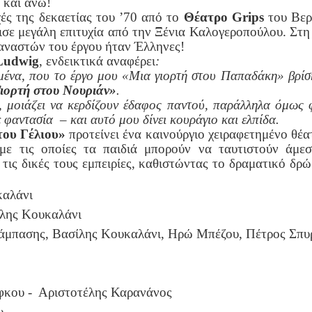
 και άνω!
χές της δεκαετίας του ’70 από το
Θέατρο
Grips
του Βερ
σε μεγάλη επιτυχία από την Ξένια Καλογεροπούλου. Στη
αναστών του έργου ήταν Έλληνες!
Ludwig
, ενδεικτικά αναφέρει
:
α μένα, που το έργο μου «Μια γιορτή στου Παπαδάκη» βρίσ
ιορτή στου Νουριάν»
.
ς, μοιάζει να κερδίζουν έδαφος παντού, παράλληλα όμως
φαντασία – και αυτό μου δίνει κουράγιο και ελπίδα.
του Γέλιου»
προτείνει ένα καινούργιο χειραφετημένο θέατ
 με τις οποίες τα παιδιά μπορούν να ταυτιστούν άμε
τις δικές τους εμπειρίες, καθιστώντας το δραματικό δρ
αλάνι
ίλης Κουκαλάνι
άμπασης, Βασίλης Κουκαλάνι, Ηρώ Μπέζου, Πέτρος Σπυ
φκου - Αριστοτέλης Καρανάνος
υ