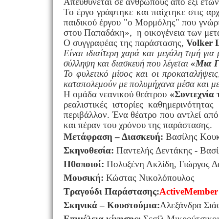
Α
πευθύνεται σε ανθρώπους από έξι ετών
Το έργο γράφτηκε και παίχτηκε στις αρ
παιδικού έργου "ο Μορμόλης" που γνώρι
στου Παπαδάκη», η οικογένεια των μετ
Ο συγγραφέας της παράστασης,
Volker 
Είναι ιδιαίτερη χαρά και μεγάλη τιμή γι
σύλληψη και διασκευή που λέγεται
«Μια Γ
Το φυλετικό μίσος και οι προκαταλήψει
καταπολεμούν με πολυμήχανα μέσα και με 
Η ομάδα νεανικού θεάτρου
«Συντεχνία 
ρεαλιστικές ιστορίες καθημερινότητας
περιβάλλον. Ένα θέατρο που αντλεί από 
και πέραν του χρόνου της παράστασης.
Μετάφραση – Διασκευή:
Βασίλης Κουκ
Σκηνοθεσία:
Παντελής Δεντάκης - Βασ
Ηθοποιοί:
Πολυξένη Ακλίδη, Γιώργος Δ
Μουσική:
Κώστας Νικολόπουλος
Τραγούδι Παράστασης:
Active
Member
Σκηνικά – Κουστούμια:
A
λεξάνδρα Σιά
Επιμέλεια κίνησης:
Σεσίλ Μικρούτσικο