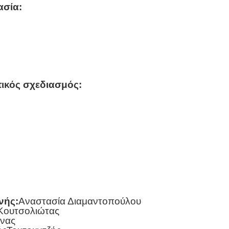
ασία:
ικός σχεδιασμός:
νής:
Aναστασία Διαμαντοπούλου
Κουτσολιώτας
νας