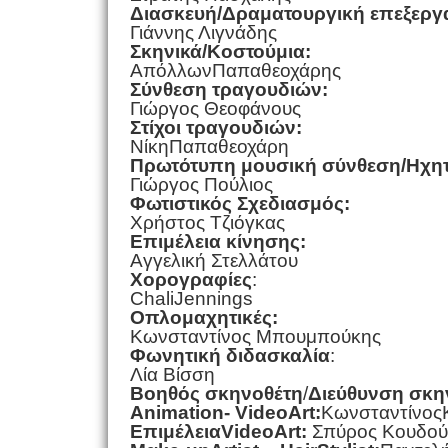
Διασκευή/Δραματουργική επεξεργ
Γιάννης Λιγνάδης
Σκηνικά/Kοστούμια:
AπόλλωνΠαπαθεοχάρης
Σύνθεση τραγουδιών:
Γιώργος Θεοφάνους
Στίχοι τραγουδιών:
NίκηΠαπαθεοχάρη
Πρωτότυπη μουσική σύνθεση/Ηχητ
Γιώργος Πούλιος
Φωτιστικός Σχεδιασμός:
Χρήστος Τζιόγκας
Επιμέλεια κίνησης:
Αγγελική Στελλάτου
Χορογραφίες
:
ChaliJennings
Οπλομαχητικές:
Κωνσταντίνος Μπουμπούκης
Φωνητική διδασκαλία
:
Λία Βίσση
Βοηθός σκηνοθέτη
/
Διεύθυνση σκη
Α
nimation
-
VideoArt
:
K
ωνσταντίνος
Επιμέλεια
VideoArt
:
Σπύρος Κουδού