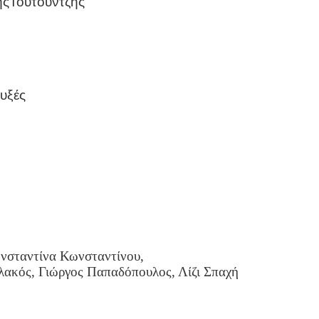
ήςΤουτουντζής
ουξές
νσταντίνα Κωνσταντίνου,
ακός, Γιώργος Παπαδόπουλος, Λίζι Σπαχή