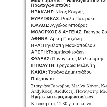
Μα
ke
-
upArtist
– Η
air
Stylist
:
Παντελ
Πρωταγωνιστούν:
ΗΡΑΚΛΗΣ
: Νίκος Κουρής
ΕΥΡΥΣΘΕΑΣ
: Ρούλα Πατεράκη
ΙΟΛΑΟΣ
: Άγγελος Μπούρας
ΜΟΛΟΡΧΟΣ & ΑΥΓΕΙΑΣ
: Γιώργος Σ
ΑΘΗΝΑ
: Αρετή Πασχάλη
ΗΡΑ
: Πηνελόπη Μαρκοπούλου
ΑΡΕΤΗ:
ΤσαμπίκαΦεσάκη
ΦΥΛΕΑΣ:
Παναγιώτης Μαλικούρτης
ΙΠΠΟΛΥΤΗ:
Γρηγορία Μεθενίτη
ΚΑΚΙΑ:
Τατιάνα Δημητριάδου
Παίζουν οι
ΣταυριάναΓαρνάβου, Μελίνα Κόντη, Κω
AndyKocaj, ArdiKocaj, Παναγιώτης Μαλ
Ημέρες και ώρες παραστάσεων:
Κυριακή στις 11:30 για το κοινό