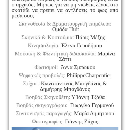
ο αρχικός; Μήπως για να μη νιώθεις ξένος στο
σκοτάδι να πρέπει να αντλήσεις το φως από
μέσα σου;
Σκηνοθεσία & Δραματουργική επιμέλεια:
Ομάδα
Huit
Σκηνικά & Κοστούμια:
Πάρις Μέξης
Κινησιολογία:
Έλενα Γεροδήμου
Μουσική & Φωντητική διδασκαλία:
Μαρίνα
Σάττι
Φωτισμοί:
Άννα Σμπώκου
Ψηφιακές προβολές:
Philippe
Charpentier
Στίχοι:
Κωνσταντίνος Μπογδάνος &
Δημήτρης Μπογδάνος
Βοηθός Σκηνοθέτη:
Υβόννη Τζάθα
Βοηθός σκηνογράφου:
Γιωργίνα Γερμανού
Συντονισμός παραγωγής:
Μαρία Δημητρίου
Φωτογραφίες:
Γιάννης Ζάχος