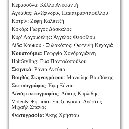
Κερασούλα: Κέλλυ Ανυφαντή
Αγκάθας: Αλέξανδρος Παπατριανταφύλλου
Κοτρίν: Ζέφη Καλπιτζή
Κοκόρ: Γιώργος Δάσκαλος
Κυρ’ Λαγουδέλης: Άγγελος Θεοφίλου
Δίδα Κουκού - Ξυλοκόπος: Φωτεινή Κεχαγιά
Κουστούμια
: Γεωργία Χονδρογιάννη
Hair
Styling
: Εύα Πανταζοπούλου
Σκηνικά
: Ράνια Αντύπα
Βοηθός Σκηνογράφου
: Μανώλης Βαμβάκης
Σκιτσογράφος
: Έφη Ξένου
Δ/νση φωτογραφίας
: Λάκης Κυρλίδης
Video
& Ψηφιακή Επεξεργασία: Ανέστης
Μιχαήλ Σπανός
Φωτογραφία
: Άκης Χρήστου