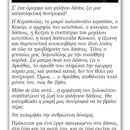
Σ' ένα όμορφο και γαλήνιο δάσος ζει μια
καταπληκτική συντροφιά!
Η Κερασούλα, το μικρό καλοσυνάτο κερασάκι, ο
Κοκόρ, ο αρχηγός του κοτετσιού, ο κόκορας του
δάσους, η Κοτρίν η επιστάτρια του μεγάλου
κοτετσιού, η σοφή δεσποινίδα Κουκού, η έξυπνη
και συμπονετική κουκουβάγια που δίνει λύσεις
σε όλα τα προβλήματα του δάσους. Τέλος ο
γενναίος μας Λαγουδέλης με την ευαίσθητη
καρδιά. Σα μαύρη σκιά του δάσους ζει ο
Αγκάθας, το αγκάθι που πληγώνει την όμορφη
παρέα μας, και φυσικά κανείς δεν τον θέλει για
συντροφιά. Όμως.... ο Αγκάθας αισθάνεται πολύ
μόνος του, πώς θα ζήσει;
Μέσα σε όλα αυτά....η εμφάνιση του ξυλοκόπου
αναστατώνει τη ζωή του γαλήνιου δάσους. Θα
κατορθώσει η μικρή μας συντροφιά να τα βγάλει
πέρα;
Να πολεμήσει την ανθρώπινη δύναμη;
Πρόκειται για ένα έργο αφιερωμένο στο δάσος,
στα ζώα και τα φυτά του, και σε όλα εκείνα τα