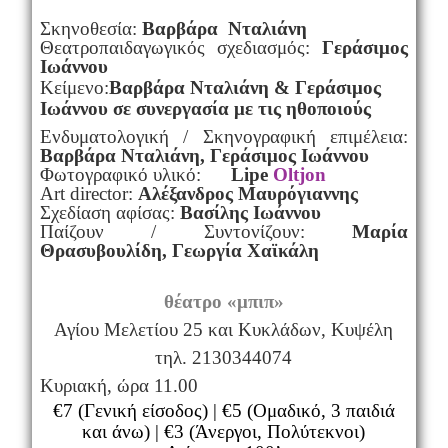
Σκηνοθεσία:
Βαρβάρα Νταλιάνη
Θεατροπαιδαγωγικός σχεδιασμός:
Γεράσιμος
Ιωάννου
Κείμενο:
Βαρβάρα
Ν
ταλιάνη & Γεράσιμος
Ιωάννου
σ
ε συνεργασία με τις ηθοποιούς
Ενδυματολογική /
Σ
κηνογραφική επιμέλεια:
Βαρβάρα Νταλιάνη, Γεράσιμος Ιωάννου
Φωτογραφικό υλικό:
Lipe
Oltjon
Art director:
Αλέξανδρος Μαυρόγιαννης
Σχεδίαση αφίσας:
Βασίλης
Ιωάννου
Παίζουν / Συντονίζουν:
Μαρία
Θρασυβουλίδη, Γεωργία Χαϊκάλη
θ
έατρο «μπιπ»
Αγίου Μελετίου 25 και Κυκλάδων, Κυψέλη
τηλ. 2130344074
Κυριακή, ώρα 11.00
€7 (Γενική είσοδος) | €5 (Ομαδικό, 3 παιδιά
και άνω) | €3 (Άνεργοι, Πολύτεκνοι)