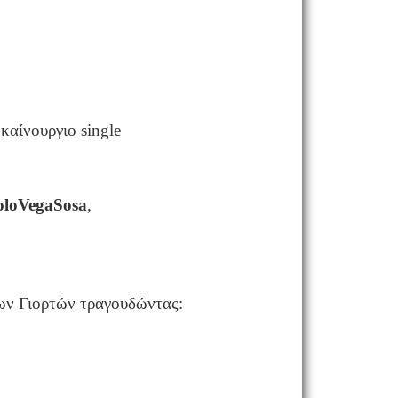
οκαίνουργιο
single
lo
Vega
Sosa
,
των Γιορτών τραγουδώντας: