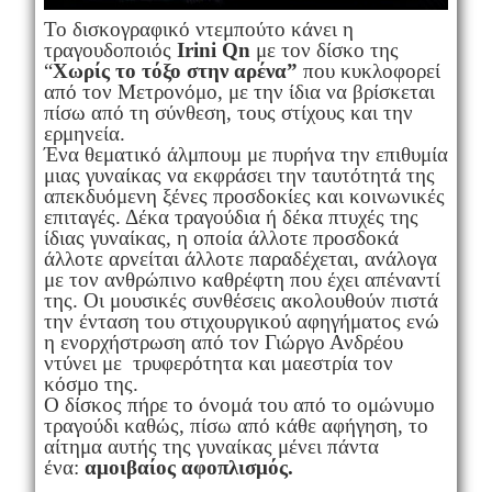
Το δισκογραφικό ντεμπούτο κάνει η
τραγουδοποιός
Irini Qn
με τον δίσκο της
“
Χωρίς το τόξο στην αρένα”
που κυκλοφορεί
από τον Μετρονόμο, με την ίδια να βρίσκεται
πίσω από τη σύνθεση, τους στίχους και την
ερμηνεία.
Ένα θεματικό άλμπουμ με πυρήνα την επιθυμία
μιας γυναίκας να εκφράσει την ταυτότητά της
απεκδυόμενη ξένες προσδοκίες και κοινωνικές
επιταγές. Δέκα τραγούδια ή δέκα πτυχές της
ίδιας γυναίκας, η οποία άλλοτε προσδοκά
άλλοτε αρνείται άλλοτε παραδέχεται, ανάλογα
με τον ανθρώπινο καθρέφτη που έχει απέναντί
της. Οι μουσικές συνθέσεις ακολουθούν πιστά
την ένταση του στιχουργικού αφηγήματος ενώ
η ενορχήστρωση από τον Γιώργο Ανδρέου
ντύνει με τρυφερότητα και μαεστρία τον
κόσμο της.
Ο δίσκος πήρε το όνομά του από το ομώνυμο
τραγούδι καθώς, πίσω από κάθε αφήγηση, το
αίτημα αυτής της γυναίκας μένει πάντα
ένα:
αμοιβαίος αφοπλισμός.