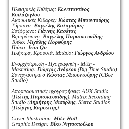
Ηλεκτρικές Κιθάρες:
Κωνσταντίνος
Κοιλάζογλου
Ακουστικές Κιθάρες:
Κώστας Μπουντούρης
Τύμπανα:
Βαγγέλης Καλαμάρας
Σαξόφωνο:
Γιάννης Κασέτας
Βιμπράφωνο:
Βαγγέλης Παρασκευαΐδης
Τσέλο:
Μιχάλης Πορφύρης
Πιάνο:
Irini Qn
Πλήκτρα, Κρουστά, Μπάσο:
Γιώργος Ανδρέου
Ενορχήστρωση - Ηχογράφηση - Μίξη -
Μastering:
Γιώργος Ανδρέου
(Big Time Studio)
Συνεργάστηκε ο
Κώστας Μπουντούρης
(CBee
Studio)
Αποσπασματικές ηχογραφήσεις: AUX Studio
(
Γιώτης Παρασκευαΐδης
), Matrix Recording
Studio (
Δημήτρης Μισυρλής
, Sierra Studios
(
Γιώργος Καρυώτης
)
Cover Illustration:
Mike Hall
Graphic Design:
Βίκυ
Νητσοπούλου