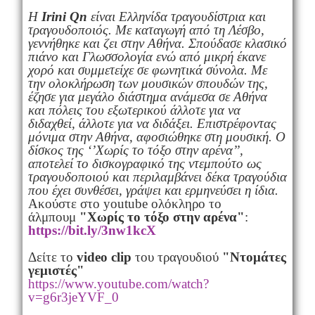
Η
Irini
Qn
είναι Ελληνίδα τραγουδίστρια και
τραγουδοποιός. Με καταγωγή από τη Λέσβο,
γεννήθηκε και ζει στην Αθήνα. Σπούδασε κλασικό
πιάνο και Γλωσσολογία ενώ από μικρή έκανε
χορό και συμμετείχε σε φωνητικά σύνολα. Με
την ολοκλήρωση των μουσικών σπουδών της,
έζησε για μεγάλο διάστημα ανάμεσα σε Αθήνα
και πόλεις του εξωτερικού άλλοτε για να
διδαχθεί, άλλοτε για να διδάξει. Επιστρέφοντας
μόνιμα στην Αθήνα, αφοσιώθηκε στη μουσική. Ο
δίσκος της ‘’Χωρίς το τόξο στην αρένα’’,
αποτελεί το δισκογραφικό της ντεμπούτο ως
τραγουδοποιού και περιλαμβάνει δέκα τραγούδια
που έχει συνθέσει, γράψει και ερμηνεύσει η ίδια.
Aκούστε στο youtube ολόκληρο το
άλμπουμ
"Χωρίς το τόξο στην αρένα"
:
https://bit.ly/3nw1kcX
Δείτε το
video clip
του τραγουδιού
"Ντομάτες
γεμιστές"
https://www.youtube.com/watch?
v=g6r3jeYVF_0