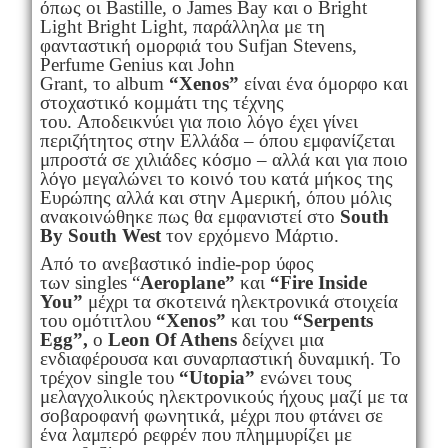
όπως οι Bastille, ο James Bay και o Bright
Light Bright Light, παράλληλα με τη
φανταστική ομορφιά του Sufjan Stevens,
Perfume Genius και John
Grant, το album
“Xenos”
είναι ένα όμορφο και
στοχαστικό κομμάτι της τέχνης
του. Αποδεικνύει για ποιο λόγο έχει γίνει
περιζήτητος στην Ελλάδα – όπου εμφανίζεται
μπροστά σε χιλιάδες κόσμο – αλλά και για ποιο
λόγο μεγαλώνει το κοινό του κατά μήκος της
Ευρώπης αλλά και στην Αμερική, όπου μόλις
ανακοινώθηκε πως θα εμφανιστεί στο
South
By South West
τον ερχόμενο Μάρτιο.
Από το ανεβαστικό indie-pop ύφος
των singles “
Aeroplane”
και
“
Fire Inside
You”
μέχρι τα σκοτεινά ηλεκτρονικά στοιχεία
του ομότιτλου
“
Xenos”
και του
“
Serpents
Egg”,
ο
Leon Of Athens
δείχνει μια
ενδιαφέρουσα και συναρπαστική δυναμική. Το
τρέχον single του
“
Utopia”
ενώνει τους
μελαγχολικούς ηλεκτρονικούς ήχους μαζί με τα
σοβαροφανή φωνητικά, μέχρι που φτάνει σε
ένα λαμπερό ρεφρέν που πλημμυρίζει με