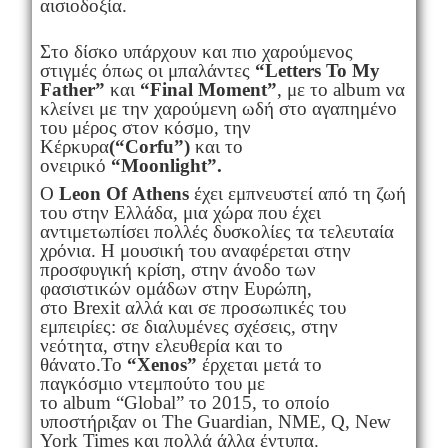
αισιοδοξία.
Στο δίσκο υπάρχουν και πιο χαρούμενος
στιγμές όπως οι μπαλάντες
“
Letters To My
Father”
και
“
Final Moment”
, με το album να
κλείνει με την χαρούμενη ωδή στο αγαπημένο
του μέρος στον κόσμο, την
Κέρκυρα
(“
Corfu”)
και το
ονειρικό
“
Moonlight”.
Ο
Leon
Of
Athens
έχει εμπνευστεί από τη ζωή
του στην Ελλάδα, μια χώρα που έχει
αντιμετωπίσει πολλές δυσκολίες τα τελευταία
χρόνια. Η μουσική του αναφέρεται στην
προσφυγική κρίση, στην άνοδο των
φασιστικών ομάδων στην Ευρώπη,
στο Brexit αλλά και σε προσωπικές του
εμπειρίες: σε διαλυμένες σχέσεις, στην
νεότητα, στην ελευθερία και το
θάνατο.To
“
Xenos”
έρχεται μετά το
παγκόσμιο ντεμπούτο του με
το album “Global” το 2015, το οποίο
υποστήριξαν οι The Guardian, NME, Q, New
York Times και πολλά άλλα έντυπα.