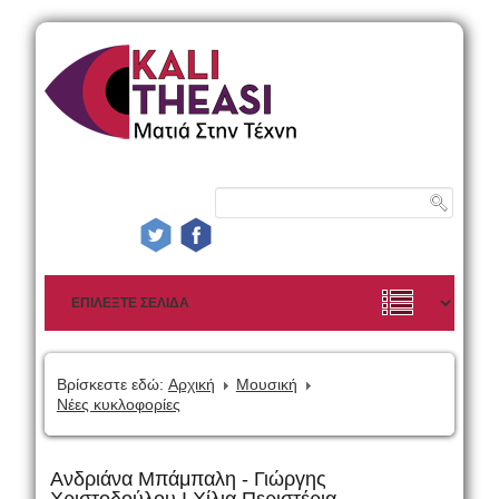
Βρίσκεστε εδώ:
Αρχική
Μουσική
Νέες κυκλοφορίες
Ανδριάνα Μπάμπαλη - Γιώργης