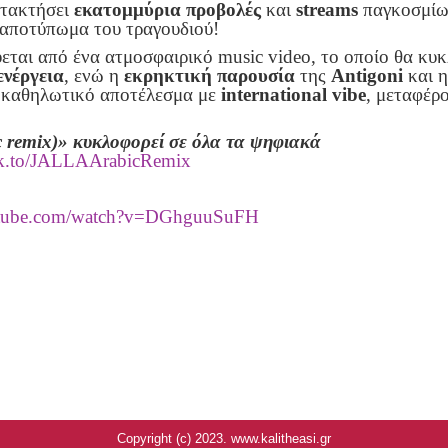
ατακτήσει
εκατομμύρια προβολές
και
streams
παγκοσμίως
ς αποτύπωμα του τραγουδιού!
ύεται από ένα ατμοσφαιρικό music video, το οποίο θα κυ
ενέργεια
, ενώ η
εκρηκτική παρουσία
της
Antigoni
και 
 καθηλωτικό αποτέλεσμα με
international vibe
, μεταφέρ
 remix
)» κυκλοφορεί σε όλα
τα ψηφιακά
.lnk.to/JALLAArabicRemix
utube.com/watch?v=DGhguuSuFH
Copyright (c) 2023. www.kalitheasi.gr