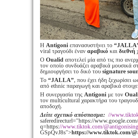
Η
Antigoni
επανασυστήνει το
“JALLA
viral τραγούδι έναν
αραβικό
και
διεθνή
Ο
Oualid
αποτελεί μία από τις πιο ανερ
τον οποίο συνδυάζει αραβικά μουσικά σ
δημιουργήσει το δικό του
signature sou
Το
“JALLA”
, που έχει ήδη ξεχωρίσει 
από ethnic παραγωγή και αραβικά στοιχ
Η συνεργασία της
Antigoni
με τον
Oual
τον multicultural χαρακτήρα του τραγου
αποδοχή.
Δείτε σχετικό απόσπασμα
:
//www.tikt
saferedirecturl="https://www.google.com/
q=https:
//www.tiktok.com/@antigonisi
GSpQvJ8s">
https
://www
.tiktok
.com
/@