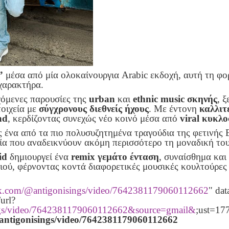
”
μέσα από μία ολοκαίνουργια Arabic εκδοχή, αυτή τη φο
χαρακτήρα.
χόμενες παρουσίες της
urban
και
ethnic
music
σκηνής
, 
τοιχεία με
σύγχρονους διεθνείς ήχους
. Με έντονη
καλλιτ
nd
, κερδίζοντας συνεχώς νέο κοινό μέσα από
viral
κυκλοφ
ως ένα από τα πιο πολυσυζητημένα τραγούδια της φετινής
εία που αναδεικνύουν ακόμη περισσότερο τη μοναδική το
id
δημιουργεί ένα
remix
γεμάτο ένταση
, συναίσθημα και
διού, φέρνοντας κοντά διαφορετικές μουσικές κουλτούρε
ok.com/@antigonisings/video/7642381179060112662
" dat
url?
ngs/video/7642381179060112662&source=gmail&
;ust=1
antigonisings
/video
/7642381179060112662