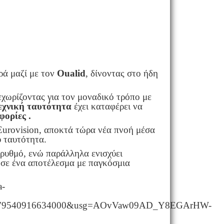
ρά μαζί με τον
Oualid
, δίνοντας στο ήδη
ξεχωρίζοντας για τον μοναδικό τρόπο με
εχνική ταυτότητα
έχει καταφέρει να
ορίες .
 Eurovision, αποκτά τώρα νέα πνοή μέσα
υ ταυτότητα.
 ρυθμό, ενώ παράλληλα ενισχύει
ς σε ένα αποτέλεσμα με παγκόσμια
a-
779540916634000&usg=AOvVaw09AD_Y8EGArHW-