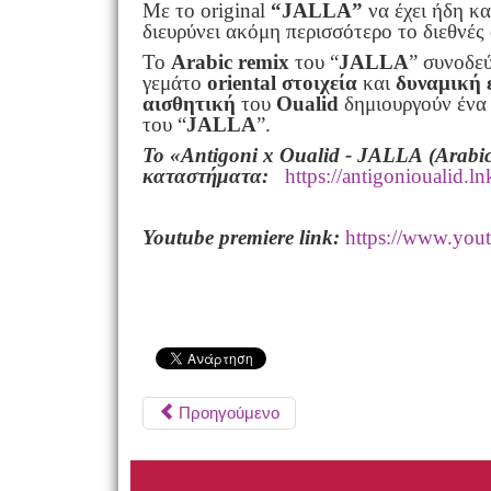
Με το original
“JALLA”
να έχει ήδη κ
διευρύνει ακόμη περισσότερο το διεθνέ
Το
Arabic remix
του “
JALLA
” συνοδε
γεμάτο
oriental
στοιχεία
και
δυναμική 
αισθητική
του
Oualid
δημιουργούν ένα
του “
JALLA
”.
Το «Antigoni x Oualid
- JALLA
(Arabic
καταστήματα:
https://antigonioualid
Youtube premiere link:
https://www.yo
Προηγούμενο