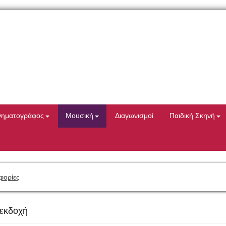
νηματογράφος
Μουσική
Διαγωνισμοί
Παιδική Σκηνή
φορίες
 εκδοχή