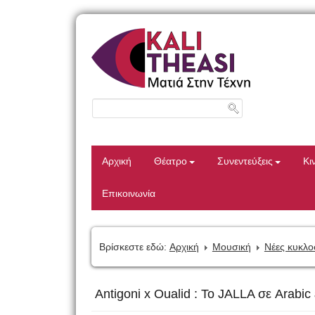
Αρχική
Θέατρο
Συνεντεύξεις
Κι
Επικοινωνία
Βρίσκεστε εδώ:
Αρχική
Μουσική
Νέες κυκλο
Antigoni x Oualid : Το JALLA σε Arabic