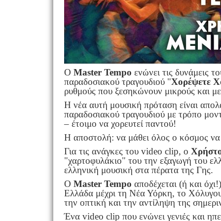
Ο
Master Tempo
ενώνει τις δυνάμεις τ
παραδοσιακού τραγουδιού "
Χορέψετε Χ
ρυθμούς που ξεσηκώνουν μικρούς και με
Η νέα αυτή μουσική πρόταση είναι απολα
παραδοσιακού τραγουδιού με τρόπο μοντ
– έτοιμο να χορευτεί παντού!
Η αποστολή: να μάθει όλος ο κόσμος να 
Για τις ανάγκες του video clip, ο
Χρήστο
"χαρτοφυλάκιο" του την εξαγωγή του ελ
ελληνική μουσική στα πέρατα της Γης.
Ο
Master Tempo
αποδέχεται (ή και όχι!
Ελλάδα μέχρι τη Νέα Υόρκη, το Χόλυγου
την οπτική και την αντίληψη της σημερι
Ένα video clip που ενώνει γενιές και ηπ