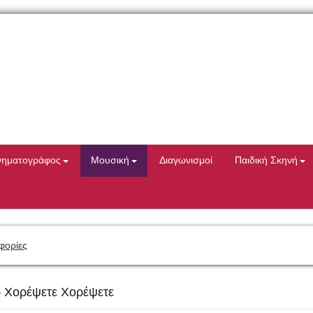
νηματογράφος
Μουσική
Διαγωνισμοί
Παιδική Σκηνή
φορίες
– Χορέψετε Χορέψετε