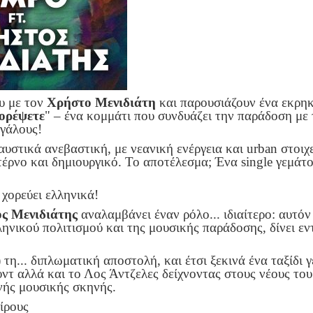
ου με τον
Χρήστο Μενιδιάτη
και παρουσιάζουν ένα εκρη
ορέψετε
" – ένα κομμάτι που συνδυάζει την παράδοση με 
γάλους!
υστικά ανεβαστική, με νεανική ενέργεια και urban στοιχ
έρνο και δημιουργικό. Το αποτέλεσμα; Ένα single γεμάτο
χορεύει ελληνικά!
ς Μενιδιάτης
αναλαμβάνει έναν ρόλο... ιδιαίτερο: αυτό
ληνικού πολιτισμού και της μουσικής παράδοσης, δίνει ε
) τη... διπλωματική αποστολή, και έτσι ξεκινά ένα ταξίδι 
ντ αλλά και το Λος Άντζελες δείχνοντας στους νέους το
νής μουσικής σκηνής.
είρους