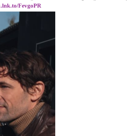
u.lnk.to/FevgoPR