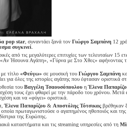
δα pop star
, συναντάει ξανά τον
Γιώργο
Σαμπάνη
12 χρό
εσμα
συγκινεί
.
ερικές από τις μεγαλύτερες επιτυχίες των τελευταίων 15 
 «Αν Ήσουνα Αγάπη», «Γύρνα με Στο Χθες» αφήνοντας 
με τίτλο
«Φεύγω»
σε μουσική του
Γιώργου
Σαμπάνη
κα
ει για όλες της ιστορίες αγάπης που έφτασαν οριστικά στ
νοθεσία του
Βαγγέλη Τσαουσόπουλου
η
Έλενα Παπαρίζο
 σχέση τους έχει φθαρεί με την πάροδο του χρόνου. Μετά 
σχέση και να «φύγει» οριστικά.
π,
Έλενα Παπαρίζου
&
Αποστόλης Τότσικας
βρέθηκαν ξ
ν οποία πρωταγωνιστούσε ο αγαπημένος ηθοποιός και της 
δίστρια της Ευρώπης.
ιακά καταστήματα και τις streaming υπηρεσίες από τη
Mi