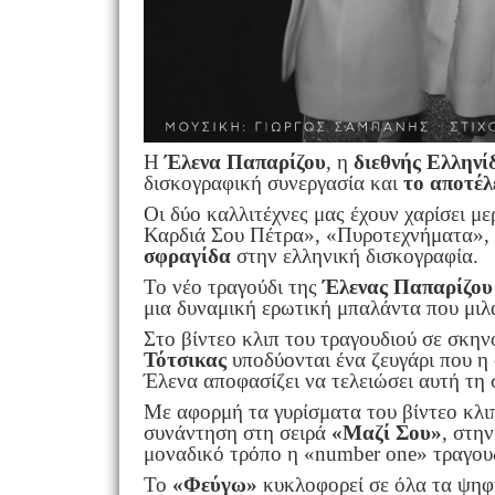
Η
Έλενα
Παπαρίζου
, η
διεθνής Ελληνί
δισκογραφική συνεργασία και
το
αποτέλ
Οι δύο καλλιτέχνες μας έχουν χαρίσει μ
Καρδιά Σου Πέτρα», «Πυροτεχνήματα»,
σφραγίδα
στην ελληνική δισκογραφία.
Το νέο τραγούδι της
Έλενας
Παπαρίζου
μια δυναμική ερωτική μπαλάντα που μιλά
Στο βίντεο κλιπ του τραγουδιού σε σκη
Τότσικας
υποδύονται ένα ζευγάρι που η
Έλενα αποφασίζει να τελειώσει αυτή τη 
Με αφορμή τα γυρίσματα του βίντεο κλι
συνάντηση στη σειρά
«Μαζί Σου»
, στη
μοναδικό τρόπο η «number one» τραγου
Το
«Φεύγω»
κυκλοφορεί σε όλα τα ψηφ