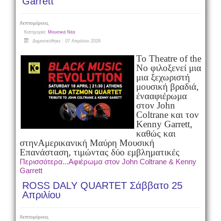
Garrett
Λεπτομέρειες
Κατηγορία:
Μουσικά Νέα
Δημοσιεύθηκε : 07 Απριλίου 2026
Το Theatre of the
No φιλοξενεί μια
μια ξεχωριστή
μουσική βραδιά,
ένα
αφιέρωμα
στον John
Coltrane και τον
Kenny Garrett,
καθώς και
στην
Αμερικανική Μαύρη Μουσική
Επανάσταση, τιμώντας δύο εμβληματικές
Περισσότερα...Αφιέρωμα στον John Coltrane & Kenny
Garrett
ROSS DALY QUARTET Σάββατο 25
Απριλίου
Λεπτομέρειες