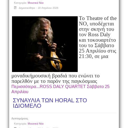
Κατηγορία:
Μουσικά Νέα
Δημοσιεύθηκε : 18 Απριλίου 2026
Το Theatre of the
NO, υποδέχεται
στην σκηνή του
τον Ross Daly
και το
κουαρτέτο
του το Σάββατο
25 Απριλίου στις
21:30, σε μια
μοναδική
μουσική βραδιά που ενώνει το
παρελθόν με το παρόν της παγκόσμιας
Περισσότερα...ROSS DALY QUARTET Σάββατο 25
Απριλίου
ΣΥΝΑΥΛΙΑ ΤΩΝ HORAL ΣΤΟ
ΙΔΙΟΜΕΛΟ
Λεπτομέρειες
Κατηγορία:
Μουσικά Νέα