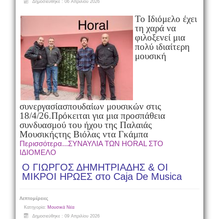
Δημοσιεύθηκε : 06 Απριλίου 2026
Το Ιδιόμελο έχει
τη χαρά να
φιλοξενεί μια
πολύ ιδιαίτερη
μουσική
συνεργασία
σπουδαίων μουσικών στις
18/4/26.
Πρόκειται για μια προσπάθεια
συνδυασμού του ήχου της Παλαιάς
Μουσικής
της Βιόλας ντα Γκάμπα
Περισσότερα...ΣΥΝΑΥΛΙΑ ΤΩΝ HORAL ΣΤΟ
ΙΔΙΟΜΕΛΟ
Ο ΓΙΩΡΓΟΣ ΔΗΜΗΤΡΙΑΔΗΣ & ΟΙ
ΜΙΚΡΟΙ ΗΡΩΕΣ στο Caja De Musica
Λεπτομέρειες
Κατηγορία:
Μουσικά Νέα
Δημοσιεύθηκε : 09 Απριλίου 2026