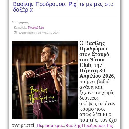
Βασίλης Προδρόμου: Ριχ' τε με μες στα
δοξάρια
Λεπτομέρειες
Κατηγορία:
Μουσικά Νέα
Δημοσιεύθηκε : 08 Απριλίου 2026
Ο
Βασίλης
Προδρόμου
στον
Σταυρό
του Νότου
Club
, την
Πέμπτη
30
Απριλ
ίου 2026
,
παίρνει βαθιά
ανάσα και
ξεχύνεται χωρίς
δεύτερες
σκέψεις σε έναν
κόσμο που,
όπως λέει κι ο
ποιητής, τον έχει
ονειρευτεί,
Περισσότερα...Βασίλης Προδρόμου: Ριχ'