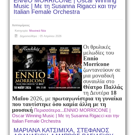
ENNIO MORRICONE | Oscar Winning
Music | Με τη Susanna Rigacci και την
Italian Female Orchestra
Λεπτομέρειες
Κατηγορία:
Μουσικά Νέα
Δημοσιεύθηκε : 05 Απριλίου 2026
Οι θρυλικές
μελωδίες του
Ennio
Morricone
ζωντανεύουν σε
μια μοναδική
συναυλία στο
Θέατρο Παλλάς
τη Δευτέρα
18
Μαΐου
2026, με
πρωταγωνίστρια τη γυναίκα
που ταυτίστηκε όσο καμία άλλη με τη
μουσική
Περισσότερα...ENNIO MORRICONE |
Oscar Winning Music | Με τη Susanna Rigacci και την
Italian Female Orchestra
ΜΑΡΙΑΝΑ ΚΑΤΣΙΜΙΧΑ, ΣΤΕΦΑΝΟΣ