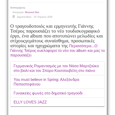
Λεπτομέρειες
Κατηγορία:
Μουσικά Νέα
Δημοσιεύθηκε : 02 Απριλίου 2026
Ο τραγουδοποιός και ερμηνευτής Γιάννης
Τσέρος παρουσιάζει το νέο του
δισκογραφικό
έργο, ένα album που αποτυπώνει μελωδίες και
στίχους
γεμάτους συναίσθημα, προσωπικές
ιστορίες και ηχοχρώματα της
Περισσότερα...Ο
Γιάννης Τσέρος κυκλοφορεί το νέο του album και μας το
παρουσιάζει
Γερμανικός Ρομαντισμός με τον Νάσο Μαρτζούκο
στο βιολί και τον Σπύρο Κουτσουβέλη στο πιάνο
You must believe in Spring: Αλεξάνδρα
Παπαστεφάνου
Γυναικείες φωνές στο δημοτικό τραγούδι
ELLY LOVES JAZZ