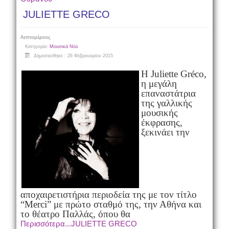
JULIETTE GRECO
Λεπτομέρειες
Κατηγορία:
Μουσικά Νέα
Δημοσιεύθηκε : 26 Φεβρουαρίου 2015
Η Juliette Gréco,
η μεγάλη
επαναστάτρια
της γαλλικής
μουσικής
έκφρασης,
ξεκινάει την
αποχαιρετιστήρια περιοδεία της με τον τίτλο
“Merci” με πρώτο σταθμό της, την Αθήνα και
το θέατρο Παλλάς, όπου θα
Περισσότερα...JULIETTE GRECO