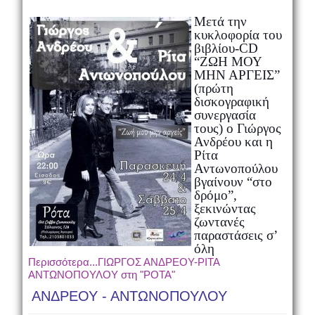
Μετά την
κυκλοφορία του
βιβλίου-CD
“ΖΩΗ ΜΟΥ
ΜΗΝ ΑΡΓΕΙΣ”
(πρώτη
δισκογραφική
συνεργασία
τους) ο Γιώργος
Ανδρέου και η
Ρίτα
Αντωνοπούλου
βγαίνουν “στο
δρόμο”,
ξεκινώντας
ζωντανές
παραστάσεις
σ’
όλη
Περισσότερα...ΓΙΩΡΓΟΣ ΑΝΔΡΕΟΥ-ΡΙΤΑ
ΑΝΤΩΝΟΠΟΥΛΟΥ στη "ΡΟΤΑ"
ΑΝΔΡΕΟΥ - ΑΝΤΩΝΟΠΟΥΛΟΥ