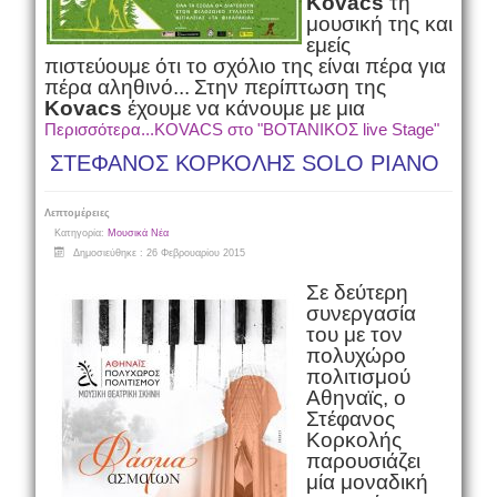
Kovacs
τη
μουσική της και
εμείς
πιστεύουμε ότι το σχόλιο της είναι πέρα για
πέρα αληθινό...
Στην περίπτωση της
Kovacs
έχουμε να κάνουμε με μια
Περισσότερα...KOVACS στο "ΒΟΤΑΝΙΚΟΣ live Stage"
ΣΤΕΦΑΝΟΣ ΚΟΡΚΟΛΗΣ SOLO PIANO
Λεπτομέρειες
Κατηγορία:
Μουσικά Νέα
Δημοσιεύθηκε : 26 Φεβρουαρίου 2015
Σε δεύτερη
συνεργασία
του με τον
πολυχώρο
πολιτισμού
Αθηναϊς, ο
Στέφανος
Κορκολής
παρουσιάζει
μία μοναδική