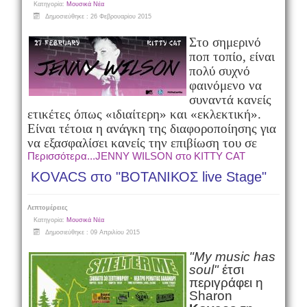
Κατηγορία:
Μουσικά Νέα
Δημοσιεύθηκε : 26 Φεβρουαρίου 2015
Στο σημερινό
ποπ τοπίο, είναι
πολύ συχνό
φαινόμενο να
συναντά κανείς
ετικέτες όπως «ιδιαίτερη» και «εκλεκτική».
Είναι τέτοια η ανάγκη της διαφοροποίησης για
να εξασφαλίσει κανείς την επιβίωση του σε
Περισσότερα...JENNY WILSON στο KITTY CAT
KOVACS στο "ΒΟΤΑΝΙΚΟΣ live Stage"
Λεπτομέρειες
Κατηγορία:
Μουσικά Νέα
Δημοσιεύθηκε : 09 Απριλίου 2015
"My music has
soul"
έτσι
περιγράφει η
Sharon