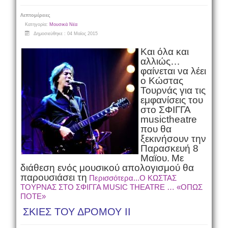
Λεπτομέρειες
Κατηγορία:
Μουσικά Νέα
Δημοσιεύθηκε : 04 Μαϊος 2015
Και όλα και
αλλιώς…
φαίνεται να λέει
ο Κώστας
Τουρνάς για τις
εμφανίσεις του
στο ΣΦΙΓΓΑ
music
theatre
που θα
ξεκινήσουν την
Παρασκευή 8
Μαϊου.
Με
διάθεση ενός μουσικού απολογισμού θα
παρουσιάσει τη
Περισσότερα...O ΚΩΣΤΑΣ
ΤΟΥΡΝΑΣ ΣΤΟ ΣΦΙΓΓΑ MUSIC THEATRE … «ΟΠΩΣ
ΠΟΤΕ»
ΣΚΙΕΣ ΤΟΥ ΔΡΟΜΟΥ ΙΙ