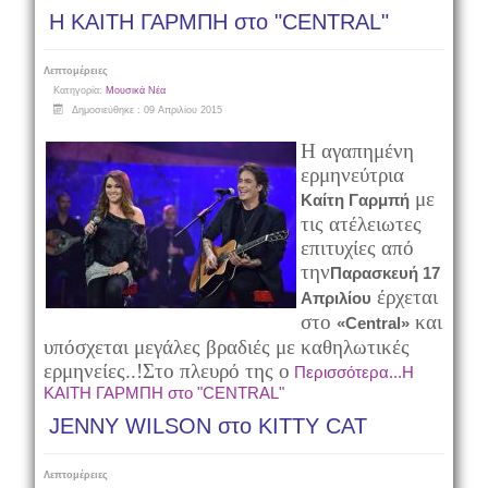
Η ΚΑΙΤΗ ΓΑΡΜΠΗ στο "CENTRAL"
Λεπτομέρειες
Κατηγορία:
Μουσικά Νέα
Δημοσιεύθηκε : 09 Απριλίου 2015
Η αγαπημένη
ερμηνεύτρια
με
Καίτη Γαρμπή
τις ατέλειωτες
επιτυχίες από
την
Παρασκευή 17
έρχεται
Απριλίου
στο
και
«Central»
υπόσχεται μεγάλες βραδιές με καθηλωτικές
ερμηνείες..!
Στο πλευρό της ο
Περισσότερα...Η
ΚΑΙΤΗ ΓΑΡΜΠΗ στο "CENTRAL"
JENNY WILSON στο KITTY CAT
Λεπτομέρειες