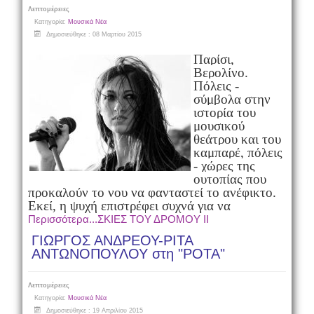
Λεπτομέρειες
Κατηγορία:
Μουσικά Νέα
Δημοσιεύθηκε : 08 Μαρτίου 2015
Παρίσι,
Βερολίνο.
Πόλεις -
σύμβολα στην
ιστορία του
μουσικού
θεάτρου και του
καμπαρέ, πόλεις
- χώρες της
ουτοπίας που
προκαλούν το νου να φανταστεί το ανέφικτο.
Εκεί, η ψυχή επιστρέφει συχνά για να
Περισσότερα...ΣΚΙΕΣ ΤΟΥ ΔΡΟΜΟΥ ΙΙ
ΓΙΩΡΓΟΣ ΑΝΔΡΕΟΥ-ΡΙΤΑ
ΑΝΤΩΝΟΠΟΥΛΟΥ στη "ΡΟΤΑ"
Λεπτομέρειες
Κατηγορία:
Μουσικά Νέα
Δημοσιεύθηκε : 19 Απριλίου 2015