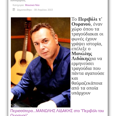
Λεπτομέρειες
Κατηγορία:
Μουσικά Νέα
Δημοσιεύθηκε : 09 Απριλίου 2015
Το
Περιβόλι τ'
Ουρανού
, έναν
χώρο όπου τα
τραγούδιακαι οι
φωνές έχουν
γράψει ιστορία,
επέλεξε ο
Μανώλης
Λιδάκης
για να
ερμηνεύσει
τραγούδια που
πάντα αγαπούσε
και
θαύμαζεκάποια
από τα οποία
υπάρχουν
Περισσότερα...ΜΑΝΩΛΗΣ ΛΙΔΑΚΗΣ στο "Περιβόλι του
Ουρανού"