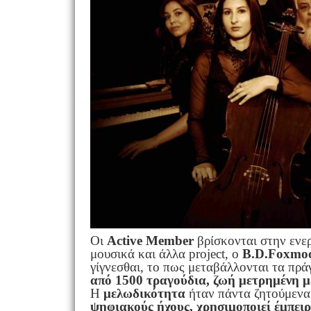
Οι
Active Member
βρίσκονται στην ενε
μουσικά και άλλα project, o
B.D.Foxmo
γίγνεσθαι, το πως μεταβάλλονται τα πρ
από 1500 τραγούδια, ζωή μετρημένη με 
Η
μελωδικότητα
ήταν πάντα ζητούμενα
ψηφιακούς ήχους, χρησιμοποιεί έμπειρ