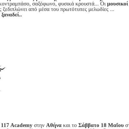
, κοντραμπάσο, σαξόφωνο, φυσικά κρουστά... Οι
μουσικοί
 ξεδιπλώνει από μέσα του πρωτότυπες μελωδίες ...
ξαναδεί..
s 117 Academy
στην
Αθήνα
και το
Σάββατο 18 Μαΐου
σ