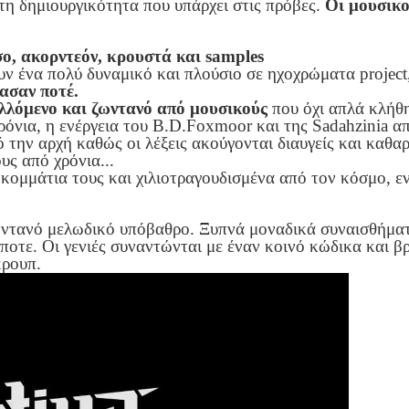
η δημιουργικότητα που υπάρχει στις πρόβες.
Οι μουσικο
ο, ακορντεόν, κρουστά και samples
ν ένα πολύ δυναμικό και πλούσιο σε ηχοχρώματα project
ασαν ποτέ.
λλόμενο και ζωντανό από μουσικούς
που όχι απλά κλήθη
όνια, η ενέργεια του B.D.Foxmoor και της Sadahzinia απο
ό την αρχή καθώς οι λέξεις ακούγονται διαυγείς και καθα
υς από χρόνια...
κομμάτια τους και χιλιοτραγουδισμένα από τον κόσμο, ε
ζωντανό μελωδικό υπόβαθρο. Ξυπνά μοναδικά συναισθήμα
ποτε. Οι γενιές συναντώνται με έναν κοινό κώδικα και β
κρουπ.