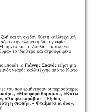
η ζωή και τη σχεδόν 60ετή καλλιτεχνική
ο αέρα στην ελληνική δισκογραφία.
 Μπαρντό και τη Ζουλιέτ Γκρεκό να
ύμα» το ιδιαίτερο και ατμοσφαιρικό
ις μπουάτ, ο
Γιάννης Σπανός
έζησε μια
εμνός νεαρός καλλιτέχνης από το Κιάτο
ίες του που ερμήνευσαν οι περισσότερες
οκαίρι», «Μια φορά θυμάμαι», «Κάτω
η», «Άσπρα καράβια» «Έξοδος
ούτη η σιωπή», « Φταίμε κι οι δυο»,
α!