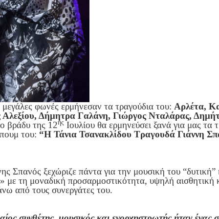
 μεγάλες φωνές ερμήνεσαν τα τραγούδια του:
Αρλέτα, Κ
ς Αλεξίου, Δήμητρα Γαλάνη, Γιώργος Νταλάρας, Δημ
ης
το βράδυ της 12
Ιουλίου θα ερμηνεύσει ξανά για μας τα τ
μπουμ του:
“Η Τάνια Τσανακλίδου Τραγουδά Γιάννη Σπ
νης Σπανός ξεχώριζε πάντα για την μουσική του “δυτική
» με τη μοναδική προσαρμοστικότητα, υψηλή αισθητική κ
άνω από τους συνεργάτες του.
αίος συνθέτης, μουσικός και ενορχηστρωτής ήταν ένας 