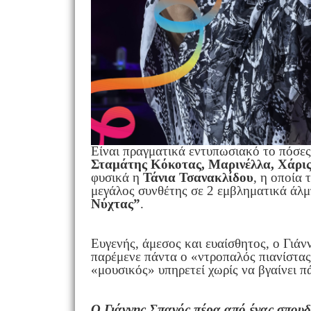
Είναι πραγματικά εντυπωσιακό το πόσες
Σταμάτης Κόκοτας, Μαρινέλλα, Χάρι
φυσικά η
Τάνια Τσανακλίδου
, η οποία 
μεγάλος συνθέτης σε 2 εμβληματικά άλ
Νύχτας”
.
Ευγενής, άμεσος και ευαίσθητος, ο Γιάν
παρέμενε πάντα ο «ντροπαλός πιανίστας
«μουσικός» υπηρετεί χωρίς να βγαίνει π
Ο Γιάννης Σπανός πέρα από ένας σπουδ