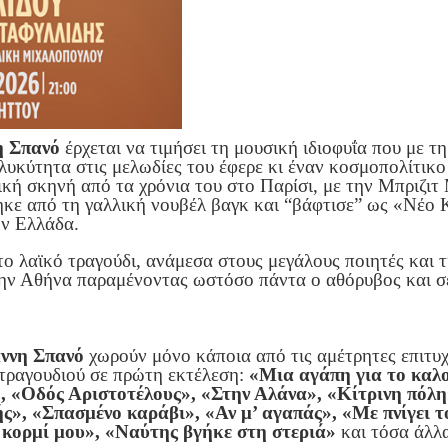
η Σπανό
έρχεται να τιμήσει τη μουσική ιδιοφυΐα που με τ
γλυκύτητα στις μελωδίες του έφερε κι έναν κοσμοπολίτικ
ική σκηνή από τα χρόνια του στο Παρίσι, με την Μπριζιτ
ηκε από τη γαλλική νουβέλ βαγκ και “βάφτισε” ως «Νέο Κ
ην Ελλάδα.
ο λαϊκό τραγούδι, ανάμεσα στους μεγάλους ποιητές και τ
την Αθήνα παραμένοντας ωστόσο πάντα ο αθόρυβος και σ
άννη Σπανό
χωρούν μόνο κάποια από τις αμέτρητες επιτυχ
 τραγουδιού σε πρώτη εκτέλεση:
«Μια αγάπη για το καλ
», «Οδός Αριστοτέλους», «Στην Αλάνα», «Κίτρινη πόλ
ής», «Σπασμένο καράβι», «Αν μ’ αγαπάς», «Με πνίγει τ
 κορμί μου», «Ναύτης βγήκε στη στεριά»
και τόσα άλλ