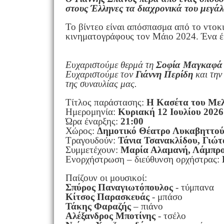
στους Έλληνες τα διαχρονικά του μεγάλ
Το βίντεο είναι απόσπασμα από το ντοκ
κινηματογράφους τον Μάιο 2024. Ένα έ
Ευχαριστούμε θερμά τη
Σοφία Μαγκαφ
Ευχαριστούμε τον
Γιάννη Περίδη
και τη
της συναυλίας μας.
Τίτλος παράστασης:
H Kασέτα του Μελω
Ημερομηνία:
Κυριακή 12 Ιουλίου 2026
Ώρα έναρξης:
21:00
Χώρος:
Δημοτικό Θέατρο Λυκαβηττο
Τραγουδούν:
Τάνια Τσανακλίδου, Γιώ
Συμμετέχουν:
Μαρία Αλαμανή, Λάμπρος
Ενορχήστρωση – διεύθυνση ορχήστρας:
Παίζουν οι μουσικοί:
Σπύρος Παναγιωτόπουλος
- τύμπανα
Κίτσος Παρασκευάς
- μπάσο
Τάκης Φαραζής
– πιάνο
Αλέξανδρος Μποτίνης
- τσέλο