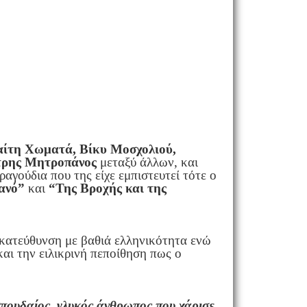
αίτη Χωματά, Βίκυ Μοσχολιού,
ήτρης Μητροπάνος
μεταξύ άλλων, και
ραγούδια που της είχε εμπιστευτεί τότε ο
ανό”
και
“Της Βροχής και της
” κατεύθυνση με βαθιά ελληνικότητα ενώ
αι την ειλικρινή πεποίθηση πως ο
σπουδαίος, γλυκός άνθρωπος που χάρισε