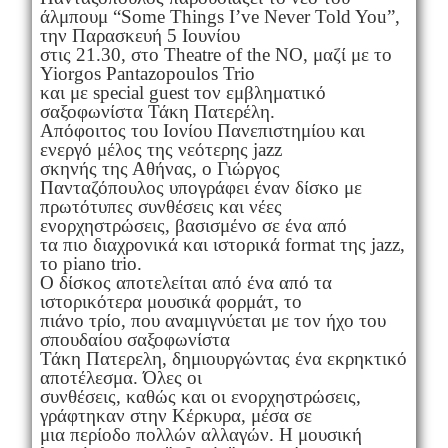
άλμπουμ “Some Things I’ve Never Told You”,
την Παρασκευή 5 Ιουνίου
στις 21.30, στο Theatre of the NO, μαζί με το
Yiorgos Pantazopoulos Trio
και με special guest τον εμβληματικό
σαξοφωνίστα Τάκη Πατερέλη.
Απόφοιτος του Ιονίου Πανεπιστημίου και
ενεργό μέλος της νεότερης jazz
σκηνής της Αθήνας, ο Γιώργος
Πανταζόπουλος υπογράφει έναν δίσκο με
πρωτότυπες συνθέσεις και νέες
ενορχηστρώσεις, βασισμένο σε ένα από
τα πιο διαχρονικά και ιστορικά format της jazz,
το piano trio.
Ο δίσκος αποτελείται από ένα από τα
ιστορικότερα μουσικά φορμάτ, το
πιάνο τρίο, που αναμιγνύεται με τον ήχο του
σπουδαίου σαξοφωνίστα
Τάκη Πατερελη, δημιουργώντας ένα εκρηκτικό
αποτέλεσμα. Όλες οι
συνθέσεις, καθώς και οι ενορχηστρώσεις,
γράφτηκαν στην Κέρκυρα, μέσα σε
μια περίοδο πολλών αλλαγών. Η μουσική