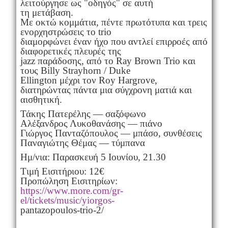
λειτούργησε ως "οδηγός" σε αυτή
τη μετάβαση.
Με οκτώ κομμάτια, πέντε πρωτότυπα και τρεις
ενορχηστρώσεις το trio
διαμορφώνει έναν ήχο που αντλεί επιρροές από
διαφορετικές πλευρές της
jazz παράδοσης, από το Ray Brown Trio και
τους Billy Strayhorn / Duke
Ellington μέχρι τον Roy Hargrove,
διατηρώντας πάντα μια σύγχρονη ματιά και
αισθητική.
Τάκης Πατερέλης — σαξόφωνο
Αλέξανδρος Λυκοθανάσης — πιάνο
Γιώργος Πανταζόπουλος — μπάσο, συνθέσεις
Παναγιώτης Θέμας — τύμπανα
Ημ/νια: Παρασκευή 5 Ιουνίου, 21.30
Tιμή Εισιτήριου: 12€
Προπώληση Εισιτηρίων:
https://www.more.com/gr-
el/tickets/music/yiorgos-
pantazopoulos-trio-2/