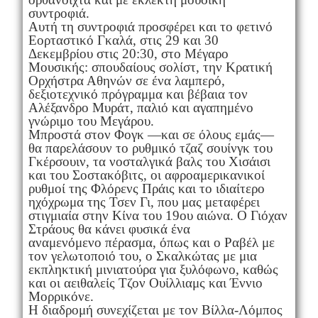
συντροφιά.
Αυτή τη συντροφιά προσφέρει και το φετινό
Εορταστικό Γκαλά, στις 29 και 30
Δεκεμβρίου στις 20:30, στο Μέγαρο
Μουσικής: σπουδαίους σολίστ, την Κρατική
Ορχήστρα Αθηνών σε ένα λαμπερό,
δεξιοτεχνικό πρόγραμμα και βέβαια τον
Αλέξανδρο Μυράτ, παλιό και αγαπημένο
γνώριμο του Μεγάρου.
Μπροστά στον Φογκ —και σε όλους εμάς—
θα παρελάσουν το ρυθμικό τζαζ σουίνγκ του
Γκέρσουιν, τα νοσταλγικά βαλς του Χισάισι
και του Σοστακόβιτς, οι αφροαμερικανικοί
ρυθμοί της Φλόρενς Πράις και το ιδιαίτερο
ηχόχρωμα της Τσεν Γι, που μας μεταφέρει
στιγμιαία στην Κίνα του 19ου αιώνα. Ο Γιόχαν
Στράους θα κάνει φυσικά ένα
αναμενόμενο πέρασμα, όπως και ο Ραβέλ με
τον γελωτοποιό του, o Σκαλκώτας με μια
εκπληκτική μινιατούρα για ξυλόφωνο, καθώς
και οι αειθαλείς Τζον Ουίλλιαμς και Έννιο
Μορρικόνε.
Η διαδρομή συνεχίζεται με τον Βίλλα-Λόμπος