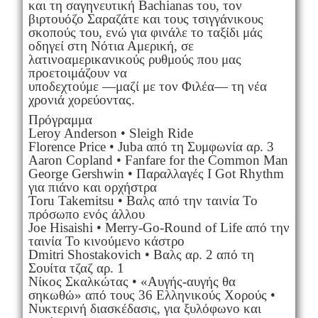
και τη σαγηνευτική Bachianas του, τον
βιρτουόζο Σαραζάτε και τους τσιγγάνικους
σκοπούς του, ενώ για φινάλε το ταξίδι μάς
οδηγεί στη Νότια Αμερική, σε
λατινοαμερικανικούς ρυθμούς που μας
προετοιμάζουν να
υποδεχτούμε —μαζί με τον Φιλέα— τη νέα
χρονιά χορεύοντας.
Πρόγραμμα
Leroy Anderson • Sleigh Ride
Florence Price • Juba από τη Συμφωνία αρ. 3
Aaron Copland • Fanfare for the Common Man
George Gershwin • Παραλλαγές I Got Rhythm
για πιάνο και ορχήστρα
Toru Takemitsu • Βαλς από την ταινία Το
πρόσωπο ενός άλλου
Joe Hisaishi • Merry-Go-Round of Life από την
ταινία Το κινούμενο κάστρο
Dmitri Shostakovich • Βαλς αρ. 2 από τη
Σουίτα τζαζ αρ. 1
Νίκος Σκαλκώτας • «Αυγής-αυγής θα
σηκωθώ» από τους 36 Ελληνικούς Χορούς •
Νυκτερινή διασκέδασις, για ξυλόφωνο και