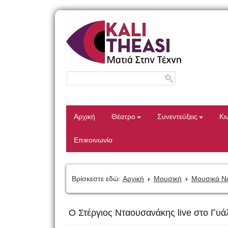
Αρχική
Θέατρο
Συνεντεύξεις
Κι
Επικοινωνία
Βρίσκεστε εδώ:
Αρχική
Μουσική
Μουσικά Ν
Ο Στέργιος Νταουσανάκης live στο Γυά