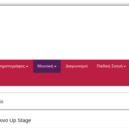
νηματογράφος
Μουσική
Διαγωνισμοί
Παιδική Σκηνή
έα
λινο Up Stage