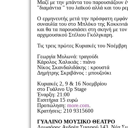
Mαζί με την μπάντα του παρουσιάζουν έν
"διαμάντια " του λαϊκού αλλά και του ρ
Ο ερμηνευτής μετά την πρόσφατη εμφάν
συναυλία του στο Μπλόκο της Κοκκινιάς
και θα τα παρουσιάσει στη σκηνή με τον
αρχιμουσικού Στέλιου Γκόλγκαρη.
Τις τρεις πρώτες Κυριακές του Νοέμβρη
Γεωργία Μυλωνά: τραγούδι
Κάρολος Χαλικιάς : πιάνο
Νίκος Σκανδαλιδάκης : κρουστά
Δημήτρης Σκριβάνος : μπουζούκι
Κυριακές 2, 9 & 16 Νοεμβρίου
στο Γυάλινο Up Stage
Έναρξη: 21:00
Εισιτήρια 15 ευρώ
Προπώληση:
more.com
.
Κρατήσεις: 210 9315600
ΓΥΑΛΙΝΟ ΜΟΥΣΙΚΟ ΘΕΑΤΡΟ
Λεωφόρος Ανδρέα Συγγρού 143, Νέα Σμ