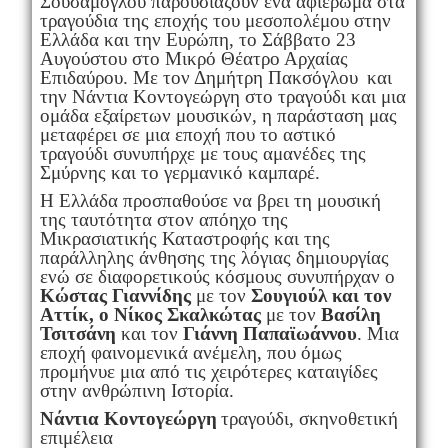
Σουσάμογλου παρουσιάζουν ένα αφιέρωμα στα
τραγούδια της εποχής του μεσοπολέμου στην
Ελλάδα και την Ευρώπη, το Σάββατο 23
Αυγούστου στο Μικρό Θέατρο Αρχαίας
Επιδαύρου. Με τον Δημήτρη Πακσόγλου και
την Νάντια Κοντογεώργη στο τραγούδι και μια
ομάδα εξαίρετων μουσικών, η παράσταση μας
μεταφέρει σε μια εποχή που το αστικό
τραγούδι συνυπήρχε με τους αμανέδες της
Σμύρνης και το γερμανικό καμπαρέ.
Η Ελλάδα προσπαθούσε να βρει τη μουσική
της ταυτότητα στον απόηχο της
Μικρασιατικής Καταστροφής και της
παράλληλης άνθησης της λόγιας δημιουργίας
ενώ σε διαφορετικούς κόσμους συνυπήρχαν ο
Κώστας Γιαννίδης
με τον
Σουγιούλ και τον
Αττίκ, ο Νίκος Σκαλκώτας
με τον
Βασίλη
Τσιτσάνη
και τον
Γιάννη Παπαϊωάννου
. Μια
εποχή φαινομενικά ανέμελη, που όμως
προμήνυε μια από τις χειρότερες καταιγίδες
στην ανθρώπινη Ιστορία.
Νάντια Κοντογεώργη
τραγούδι, σκηνοθετική
επιμέλεια