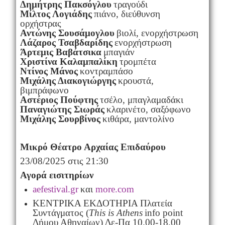
Δημήτρης Πακσόγλου
τραγούδι
Μίλτος Λογιάδης
πιάνο, διεύθυνση
ορχήστρας
Αντώνης Σουσάμογλου
βιολί, ενορχήστρωση
Λάζαρος Τσαβδαρίδης
ενορχήστρωση
Άρτεμις Βαβάτσικα
μπαγιάν
Χριστίνα Καλαμπαλίκη
τρομπέτα
Ντίνος Μάνος
κοντραμπάσο
Μιχάλης Διακογιώργης
κρουστά,
βιμπράφωνο
Αστέριος Πούφτης
τσέλο, μπαγλαμαδάκι
Παναγιώτης Σιωράς
κλαρινέτο, σαξόφωνο
Μιχάλης Σουρβίνος
κιθάρα, μαντολίνο
Μικρό Θέατρο Αρχαίας Επιδαύρου
23/08/2025 στις 21:30
Αγορά εισιτηρίων
aefestival.gr
και
more.com
ΚΕΝΤΡΙΚΑ ΕΚΔΟΤΗΡΙΑ Πλατεία
Συντάγματος (
This is Athens
info point
Δήμου Αθηναίων) Δε-Πα 10.00-18.00