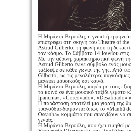
Η Μιράντα Βερούλη, η γνωστή ερμηνεύτρ
επιστρέφει στη σκηνή του Theatre of the 
Astrud Gilberto, τη φωνή που τη δεκαετ
τον κόσμο. Το Σάββατο 14 Ιουνίου στις 
Με την αέρινη, χαρακτηριστική φωνή της
Astrud Gilberto έγινε σύμβολο ενός μουσ
ταξίδεψε σε κάθε γωνιά της γης. Από τι
Gilberto, ως τις μεγαλύτερες παγκόσμιες 
μαγεύει μουσικούς και κοινό.
Η Μιράντα Βερούλη, παρέα με τους εξαιρ
το κοινό σε ένα μουσικό ταξίδι γεμάτο 
Ipanema», «Corcovado», «Desafinado» κ
Η παράσταση αποτελεί μια γιορτή της δ
τραγούδια-διαμάντια όπως το «Manhã de 
Ossanha» κομμάτια που συνεχίζουν να σ
γενιάς.
Η Μιράντα Βερούλη, που έχει τιμηθεί μ
Υπουργείο Εξωτερικών της Βραζιλίας, μ