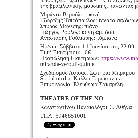
της βραζιλιάνικης μουσικής, καλώντας μ
Μιράντα Βερούλη: φωνή
Τζώρτζης Τσιρόπουλος: τενόρο σαξόφω
Σπύρος Μάνεσης: πιάνο
Γιώργος Ρούλος: κοντραμπάσο
Αναστάσης Γούλιαρης: τύμπανα
Hμ/νια: Σάββατο 14 Ιουνίου στις 22:00
Tιμή Εισιτήριου: 10€
Προπώληση Εισιτηρίων:
https://www.mor
miranda-verouli-quintet
Σχεδιασμός Αφίσας: Σωτηρία Μπράμου
Social media: Κάλλια Γερακιανάκη
Επικοινωνία: Ελευθερία Σακαρέλη
THEATRE OF THE NO
:
Κωνσταντίνου Παλαιολόγου 3, Αθήνα
ΤΗΛ. 6946851001