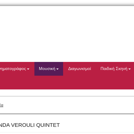
νηματογράφος
Μουσική
Διαγωνισμοί
Παιδική Σκηνή
έα
IRANDA VEROULI QUINTET