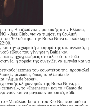
ια της Βραζιλιάνικης μουσικής στην Ελλάδα,
NO - Jazz Club, για να τιμήσει τη θρυλική
ία του ’60 σύστησε την Bossa Nova σε ολόκληρο
22:00.
 και την ξεχωριστή προφορά της στα αγγλικά, η
ικού είδους που γέννησε η Bahia και
ς πρώτες ηχογραφήσεις στο πλευρό του João
σκηνές, η πορεία της συνεχίζει να εμπνέει και να
ετικούς jazzmen του κουιντέτου της, προσκαλεί
κλασικές μελωδίες όπως τα «Garota de
αι «Água de beber».
ιαχρονικής κληρονομιάς της Bossa Nova, με
carnaval», το «Insensatez» και το «Canto de
υγκινούν και να μαγεύουν ακροατές κάθε
ε το «Μετάλλιο Ιππότη του Rio Branco» από το
εταφέρει με αυθεντικότητα και πάθος το πνεύμα